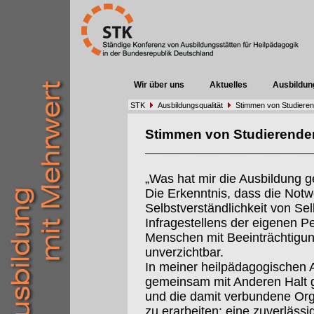
Wir über uns
Aktuelles
Ausbildun
STK
Ausbildungsqualität
Stimmen von Studiere
Stimmen von Studierende
„Was hat mir die Ausbildung 
Die Erkenntnis, dass die Notw
Selbstverständlichkeit von Sel
Infragestellens der eigenen Pe
Menschen mit Beeinträchtigung
unverzichtbar.
In meiner heilpädagogischen Ar
gemeinsam mit Anderen Halt 
und die damit verbundene Org
zu erarbeiten: eine zuverlässi