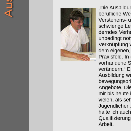
„Die Ausbildu
berufliche We
Verstehens- u
schwierige Le
derndes Verha
unbedingt not
Verknüpfung v
dem eigenen, 
Praxisfeld. In
vorhandene S
verändern.“ E
Ausbildung wa
bewegungsorie
Angebote. Die
mir bis heute
vielen, als se
Jugendlichen
halte ich auch
Qualifizieru
Arbeit.