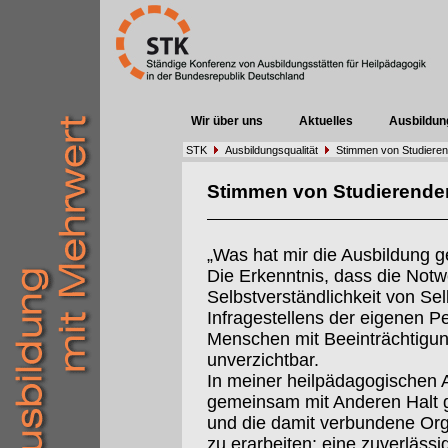
Wir über uns
Aktuelles
Ausbildun
STK
Ausbildungsqualität
Stimmen von Studiere
Stimmen von Studierende
„Was hat mir die Ausbildung 
Die Erkenntnis, dass die Notw
Selbstverständlichkeit von Sel
Infragestellens der eigenen Pe
Menschen mit Beeinträchtigung
unverzichtbar.
In meiner heilpädagogischen Ar
gemeinsam mit Anderen Halt 
und die damit verbundene Org
zu erarbeiten: eine zuverlässi