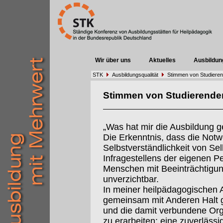
Wir über uns
Aktuelles
Ausbildun
STK
Ausbildungsqualität
Stimmen von Studiere
Stimmen von Studierende
„Was hat mir die Ausbildung 
Die Erkenntnis, dass die Notw
Selbstverständlichkeit von Sel
Infragestellens der eigenen Pe
Menschen mit Beeinträchtigung
unverzichtbar.
In meiner heilpädagogischen Ar
gemeinsam mit Anderen Halt 
und die damit verbundene Org
zu erarbeiten: eine zuverlässi