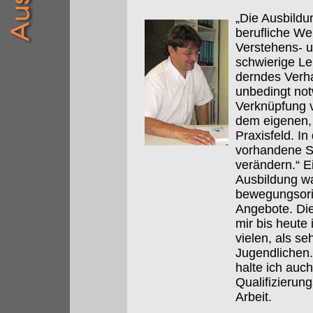
„Die Ausbildu
berufliche We
Verstehens- u
schwierige Le
derndes Verha
unbedingt not
Verknüpfung v
dem eigenen, 
Praxisfeld. In
vorhandene S
verändern.“ E
Ausbildung wa
bewegungsorie
Angebote. Die
mir bis heute
vielen, als se
Jugendlichen
halte ich auch
Qualifizieru
Arbeit.