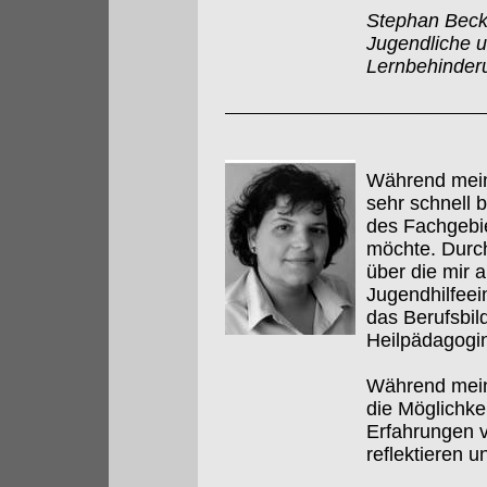
Stephan Becke
Jugendliche 
Lernbehinder
Während meine
sehr schnell 
des Fachgebie
möchte. Durch
über die mir a
Jugendhilfeei
das Berufsbil
Heilpädagogin 
Während meine
die Möglichke
Erfahrungen v
reflektieren u