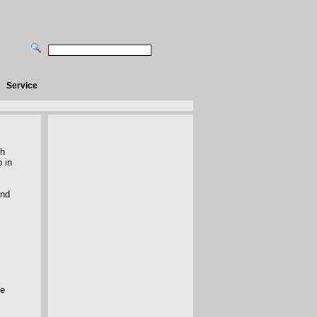
Service
ch
 in
und
he