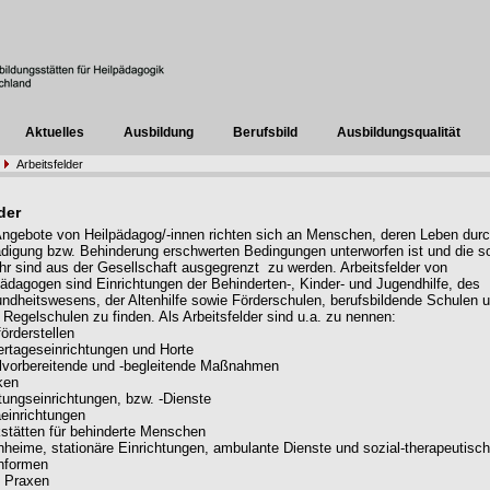
Aktuelles
Ausbildung
Berufsbild
Ausbildungsqualität
Arbeitsfelder
der
Angebote von Heilpädagog/-innen richten sich an Menschen, deren Leben dur
digung bzw. Behinderung erschwerten Bedingungen unterworfen ist und die so
hr sind aus der Gesellschaft ausgegrenzt zu werden. Arbeitsfelder von
pädagogen sind Einrichtungen der Behinderten-, Kinder- und Jugendhilfe, des
ndheitswesens, der Altenhilfe sowie Förderschulen, berufsbildende Schulen 
 Regelschulen zu finden. Als Arbeitsfelder sind u.a. zu nennen:
örderstellen
ertageseinrichtungen und Horte
lvorbereitende und -begleitende Maßnahmen
ken
tungseinrichtungen, bzw. -Dienste
einrichtungen
stätten für behinderte Menschen
heime, stationäre Einrichtungen, ambulante Dienste und sozial-therapeutisc
nformen
e Praxen