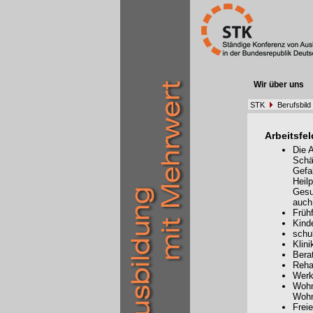
Wir über uns
STK
Berufsbild
Arbeitsfel
Die 
Schä
Gefa
Heil
Gesu
auch
Frühf
Kind
schu
Klini
Bera
Reha
Werk
Wohn
Woh
Frei