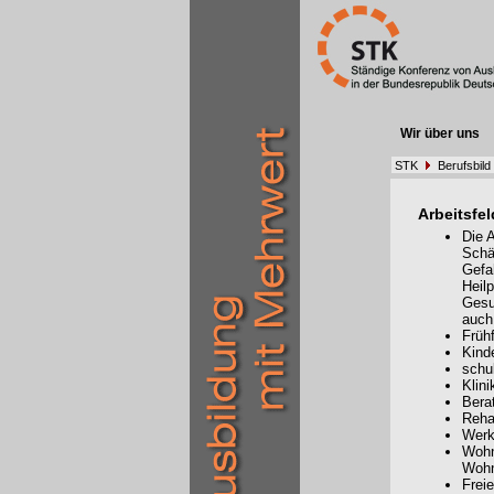
Wir über uns
STK
Berufsbild
Arbeitsfel
Die 
Schä
Gefa
Heil
Gesu
auch
Frühf
Kind
schu
Klini
Bera
Reha
Werk
Wohn
Woh
Frei