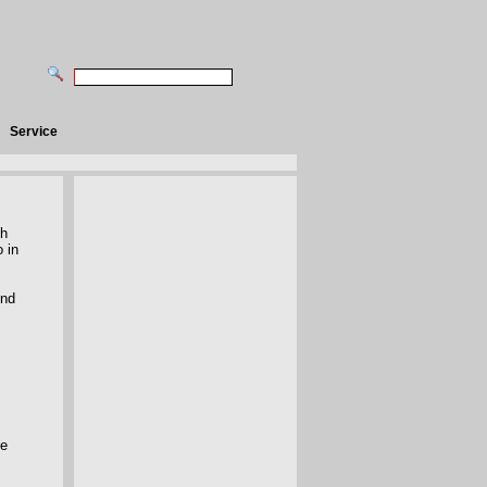
Service
ch
 in
und
he