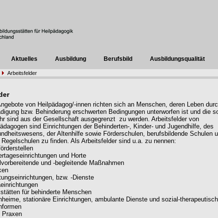
Aktuelles
Ausbildung
Berufsbild
Ausbildungsqualität
Arbeitsfelder
der
Angebote von Heilpädagog/-innen richten sich an Menschen, deren Leben dur
digung bzw. Behinderung erschwerten Bedingungen unterworfen ist und die so
hr sind aus der Gesellschaft ausgegrenzt zu werden. Arbeitsfelder von
pädagogen sind Einrichtungen der Behinderten-, Kinder- und Jugendhilfe, des
ndheitswesens, der Altenhilfe sowie Förderschulen, berufsbildende Schulen 
 Regelschulen zu finden. Als Arbeitsfelder sind u.a. zu nennen:
örderstellen
ertageseinrichtungen und Horte
lvorbereitende und -begleitende Maßnahmen
ken
tungseinrichtungen, bzw. -Dienste
einrichtungen
stätten für behinderte Menschen
heime, stationäre Einrichtungen, ambulante Dienste und sozial-therapeutisc
nformen
e Praxen