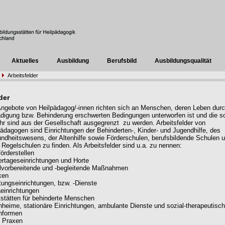
Aktuelles
Ausbildung
Berufsbild
Ausbildungsqualität
Arbeitsfelder
der
Angebote von Heilpädagog/-innen richten sich an Menschen, deren Leben dur
digung bzw. Behinderung erschwerten Bedingungen unterworfen ist und die so
hr sind aus der Gesellschaft ausgegrenzt zu werden. Arbeitsfelder von
pädagogen sind Einrichtungen der Behinderten-, Kinder- und Jugendhilfe, des
ndheitswesens, der Altenhilfe sowie Förderschulen, berufsbildende Schulen 
 Regelschulen zu finden. Als Arbeitsfelder sind u.a. zu nennen:
örderstellen
ertageseinrichtungen und Horte
lvorbereitende und -begleitende Maßnahmen
ken
tungseinrichtungen, bzw. -Dienste
einrichtungen
stätten für behinderte Menschen
heime, stationäre Einrichtungen, ambulante Dienste und sozial-therapeutisc
nformen
e Praxen