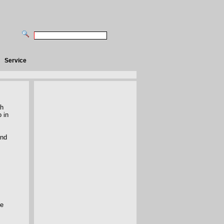
Service
ch
 in
und
he