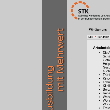
Wir über uns
STK
Berufsbild
Arbeitsfel
Die 
Schä
Gefa
Heil
Gesu
auch
Frühf
Kind
schu
Klini
Bera
Reha
Werk
Wohn
Woh
Frei