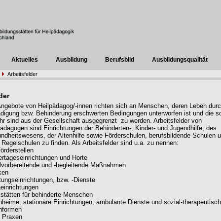
Aktuelles
Ausbildung
Berufsbild
Ausbildungsqualität
Arbeitsfelder
der
Angebote von Heilpädagog/-innen richten sich an Menschen, deren Leben dur
digung bzw. Behinderung erschwerten Bedingungen unterworfen ist und die so
hr sind aus der Gesellschaft ausgegrenzt zu werden. Arbeitsfelder von
pädagogen sind Einrichtungen der Behinderten-, Kinder- und Jugendhilfe, des
ndheitswesens, der Altenhilfe sowie Förderschulen, berufsbildende Schulen 
 Regelschulen zu finden. Als Arbeitsfelder sind u.a. zu nennen:
örderstellen
ertageseinrichtungen und Horte
lvorbereitende und -begleitende Maßnahmen
ken
tungseinrichtungen, bzw. -Dienste
einrichtungen
stätten für behinderte Menschen
heime, stationäre Einrichtungen, ambulante Dienste und sozial-therapeutisc
nformen
e Praxen