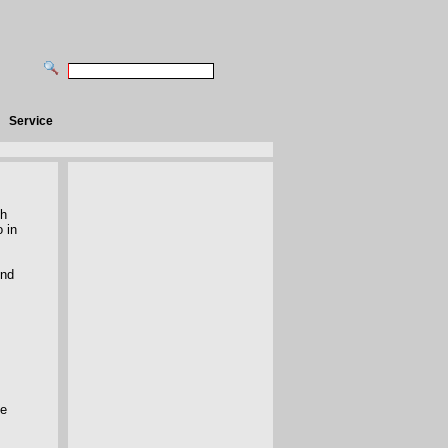
Service
ch
 in
und
he