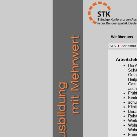
Wir über uns
STK
Berufsbild
Arbeitsfel
Die 
Schä
Gefa
Heil
Gesu
auch
Frühf
Kind
schu
Klini
Bera
Reha
Werk
Wohn
Woh
Frei