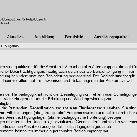
Aktuelles
Ausbildung
Berufsbild
Ausbildungsqualität
Aufgaben
n sind qualifiziert für die Arbeit mit Menschen aller Altersgruppen, die auf G
licher Beeinträchtigungen, häufig auch durch soziale Benachteiligung in ihrer
ltung behindert bzw. von Behinderung bedroht sind. Der Behinderungsbegriff
h dabei vor allem auf Erschwernisse und Belastungen in der Person- Umwelt-
ng.
en der Heilpädagogik ist nicht die „Beseitigung von Fehlern oder Schädigunge
n. Vielmehr geht es um die Erhaltung und Wiedergewinnung von
higkeit.
n der Prävention, Rehabilitation und sozialen Eingliederung zu sehen. Sie sind
von Hilfeleistungen (als „strategische“ Vorgehensweise) und auf konkrete Per
en Beeinträchtigungslagen (als heilpädagogische Förderung) bezogen.
en arbeiten in der Regel als „spezialisierte Generalisten“ und sind in verschi
methodischen Ansätzen ausgebildet. Heilpädagogisch gestaltete
onzepte beinhalten immer ein personales Beziehungsangebot.