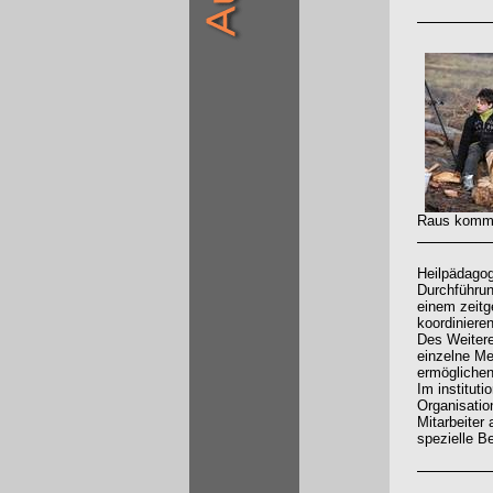
Raus kommen
Heilpädagog
Durchführun
einem zeit
koordiniere
Des Weitere
einzelne Me
ermöglichen
Im institut
Organisatio
Mitarbeiter
spezielle B