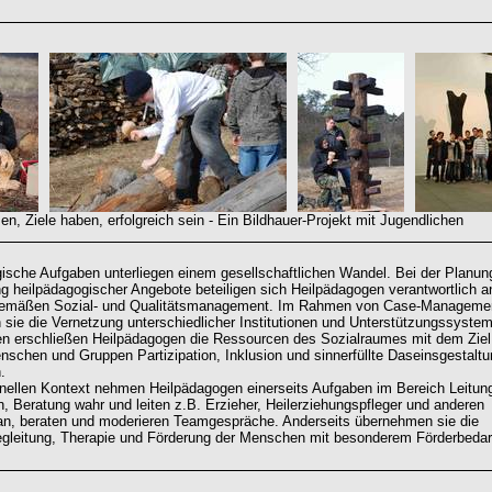
, Ziele haben, erfolgreich sein - Ein Bildhauer-Projekt mit Jugendlichen
ische Aufgaben unterliegen einem gesellschaftlichen Wandel. Bei der Planun
g heilpädagogischer Angebote beteiligen sich Heilpädagogen verantwortlich a
gemäßen Sozial- und Qualitätsmanagement. Im Rahmen von Case-Manageme
n sie die Vernetzung unterschiedlicher Institutionen und Unterstützungssyste
n erschließen Heilpädagogen die Ressourcen des Sozialraumes mit dem Ziel
nschen und Gruppen Partizipation, Inklusion und sinnerfüllte Daseinsgestalt
.
ionellen Kontext nehmen Heilpädagogen einerseits Aufgaben im Bereich Leitun
n, Beratung wahr und leiten z.B. Erzieher, Heilerziehungspfleger und anderen
 an, beraten und moderieren Teamgespräche. Anderseits übernehmen sie die
egleitung, Therapie und Förderung der Menschen mit besonderem Förderbedar