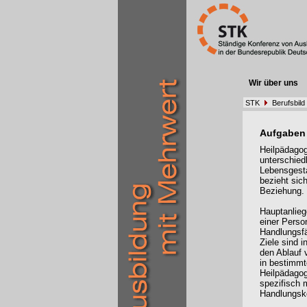
Wir über uns
STK
Berufsbild
Aufgaben
Heilpädagoge
unterschied
Lebensgesta
bezieht sic
Beziehu
Hauptanlieg
einer Perso
Handlungsfä
Ziele sind i
den Ablauf 
in bestimmt
Heilpädagog
spezifisch 
Handlungsk