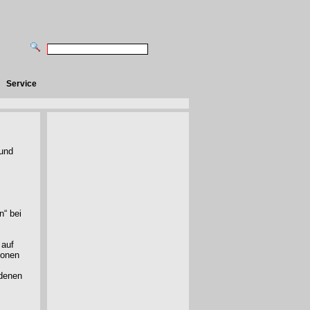
Service
rund
n“ bei
 auf
sonen
edenen