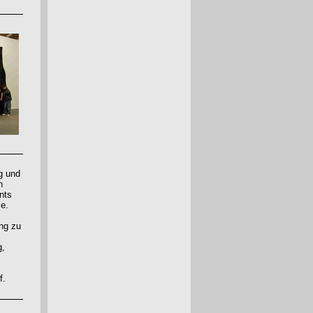
g und
n
nts
me.
ung zu
g,
f.