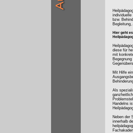
Heilpädagog
individuell
bzw. Behind
Begleitung,
Hier geht e
Heilpädagog
Heilpädagog
diese für h
mit konkret
Begegnung 
Gegenübers 
Mit Hilfe e
Ausgangsbed
Behinderung
Als speziali
ganzheitlic
Problemstel
Handelns is
Heilpädagogi
Neben der S
innerhalb d
heilpädagog
Fachakademi