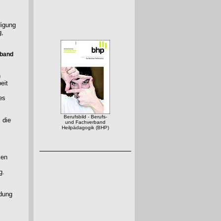
digung
g,
rband
n
eit
es
Berufsbild - Berufs-
 die
und Fachverband
Heilpädagogik (BHP)
len
g.
ldung