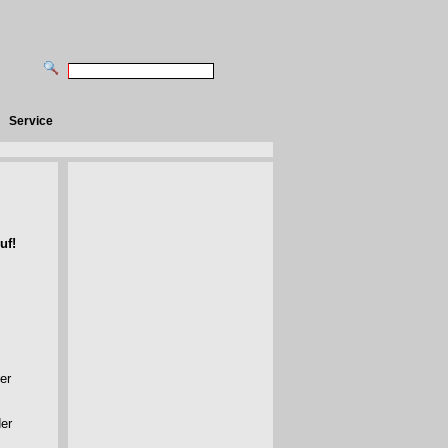
Service
uf!
er
der