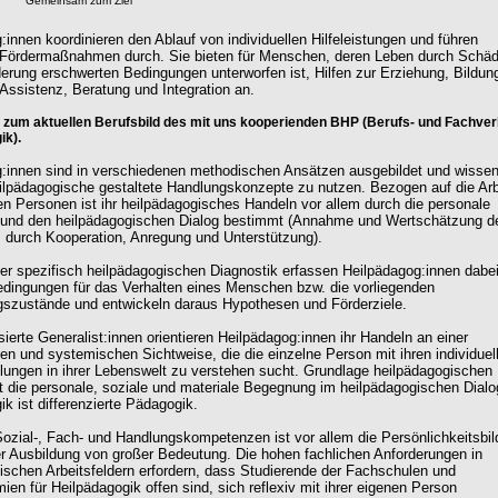
Gemeinsam zum Ziel
:innen koordinieren den Ablauf von individuellen Hilfeleistungen und führen
e Fördermaßnahmen durch. Sie bieten für Menschen, deren Leben durch Schä
erung erschwerten Bedingungen unterworfen ist, Hilfen zur Erziehung, Bildun
 Assistenz, Beratung und Integration an.
s zum aktuellen Berufsbild des mit uns kooperienden BHP (Berufs- und Fachve
ik).
:innen sind in verschiedenen methodischen Ansätzen ausgebildet und wisse
eilpädagogische gestaltete Handlungskonzepte zu nutzen. Bezogen auf die Arb
en Personen ist ihr heilpädagogisches Handeln vor allem durch die personale
und den heilpädagogischen Dialog bestimmt (Annahme und Wertschätzung d
durch Kooperation, Anregung und Unterstützung).
iner spezifisch heilpädagogischen Diagnostik erfassen Heilpädagog:innen dabei
ingungen für das Verhalten eines Menschen bzw. die vorliegenden
szustände und entwickeln daraus Hypothesen und Förderziele.
sierte Generalist:innen orientieren Heilpädagog:innen ihr Handeln an einer
hen und systemischen Sichtweise, die die einzelne Person mit ihren individuel
lungen in ihrer Lebenswelt zu verstehen sucht. Grundlage heilpädagogischen
t die personale, soziale und materiale Begegnung im heilpädagogischen Dialo
k ist differenzierte Pädagogik.
ozial-, Fach- und Handlungskompetenzen ist vor allem die Persönlichkeitsbi
er Ausbildung von großer Bedeutung. Die hohen fachlichen Anforderungen in
ischen Arbeitsfeldern erfordern, dass Studierende der Fachschulen und
en für Heilpädagogik offen sind, sich reflexiv mit ihrer eigenen Person