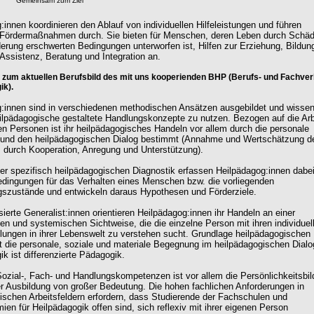
Gemeinsam zum Ziel
:innen koordinieren den Ablauf von individuellen Hilfeleistungen und führen
e Fördermaßnahmen durch. Sie bieten für Menschen, deren Leben durch Schä
erung erschwerten Bedingungen unterworfen ist, Hilfen zur Erziehung, Bildun
 Assistenz, Beratung und Integration an.
s zum aktuellen Berufsbild des mit uns kooperienden BHP (Berufs- und Fachve
ik).
:innen sind in verschiedenen methodischen Ansätzen ausgebildet und wisse
eilpädagogische gestaltete Handlungskonzepte zu nutzen. Bezogen auf die Arb
en Personen ist ihr heilpädagogisches Handeln vor allem durch die personale
und den heilpädagogischen Dialog bestimmt (Annahme und Wertschätzung d
durch Kooperation, Anregung und Unterstützung).
iner spezifisch heilpädagogischen Diagnostik erfassen Heilpädagog:innen dabei
ingungen für das Verhalten eines Menschen bzw. die vorliegenden
szustände und entwickeln daraus Hypothesen und Förderziele.
sierte Generalist:innen orientieren Heilpädagog:innen ihr Handeln an einer
hen und systemischen Sichtweise, die die einzelne Person mit ihren individuel
lungen in ihrer Lebenswelt zu verstehen sucht. Grundlage heilpädagogischen
t die personale, soziale und materiale Begegnung im heilpädagogischen Dialo
k ist differenzierte Pädagogik.
ozial-, Fach- und Handlungskompetenzen ist vor allem die Persönlichkeitsbi
er Ausbildung von großer Bedeutung. Die hohen fachlichen Anforderungen in
ischen Arbeitsfeldern erfordern, dass Studierende der Fachschulen und
en für Heilpädagogik offen sind, sich reflexiv mit ihrer eigenen Person