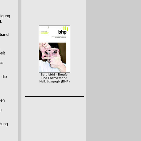
digung
g,
rband
n
eit
es
Berufsbild - Berufs-
 die
und Fachverband
Heilpädagogik (BHP)
len
g.
ldung