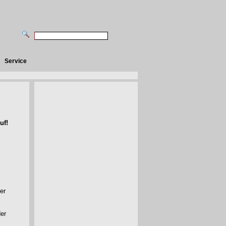
Service
uf!
er
der