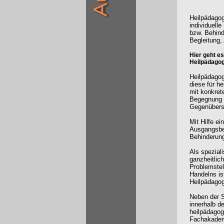
Heilpädagog
individuell
bzw. Behind
Begleitung,
Hier geht e
Heilpädagog
Heilpädagog
diese für h
mit konkret
Begegnung 
Gegenübers 
Mit Hilfe e
Ausgangsbed
Behinderung
Als speziali
ganzheitlic
Problemstel
Handelns is
Heilpädagogi
Neben der S
innerhalb d
heilpädagog
Fachakademi