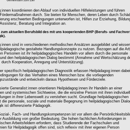
Gemeinsam zum Ziel
:innen koordinieren den Ablauf von individuellen Hilfeleistungen und führen
e Fördermaßnahmen durch. Sie bieten für Menschen, deren Leben durch Schä
erung erschwerten Bedingungen unterworfen ist, Hilfen zur Erziehung, Bildun
 Assistenz, Beratung und Integration an.
s zum aktuellen Berufsbild des mit uns kooperienden BHP (Berufs- und Fachve
ik).
:innen sind in verschiedenen methodischen Ansätzen ausgebildet und wisse
eilpädagogische gestaltete Handlungskonzepte zu nutzen. Bezogen auf die Arb
en Personen ist ihr heilpädagogisches Handeln vor allem durch die personale
und den heilpädagogischen Dialog bestimmt (Annahme und Wertschätzung d
durch Kooperation, Anregung und Unterstützung).
iner spezifisch heilpädagogischen Diagnostik erfassen Heilpädagog:innen dabei
ingungen für das Verhalten eines Menschen bzw. die vorliegenden
szustände und entwickeln daraus Hypothesen und Förderziele.
sierte Generalist:innen orientieren Heilpädagog:innen ihr Handeln an einer
hen und systemischen Sichtweise, die die einzelne Person mit ihren individuel
lungen in ihrer Lebenswelt zu verstehen sucht. Grundlage heilpädagogischen
t die personale, soziale und materiale Begegnung im heilpädagogischen Dialo
k ist differenzierte Pädagogik.
ozial-, Fach- und Handlungskompetenzen ist vor allem die Persönlichkeitsbi
er Ausbildung von großer Bedeutung. Die hohen fachlichen Anforderungen in
ischen Arbeitsfeldern erfordern, dass Studierende der Fachschulen und
en für Heilpädagogik offen sind, sich reflexiv mit ihrer eigenen Person