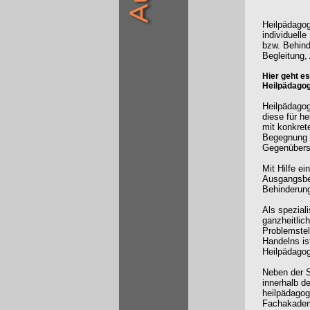
Heilpädagog
individuell
bzw. Behind
Begleitung,
Hier geht e
Heilpädagog
Heilpädagog
diese für h
mit konkret
Begegnung 
Gegenübers 
Mit Hilfe e
Ausgangsbed
Behinderung
Als speziali
ganzheitlic
Problemstel
Handelns is
Heilpädagogi
Neben der S
innerhalb d
heilpädagog
Fachakademi