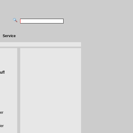
Service
uf!
er
der