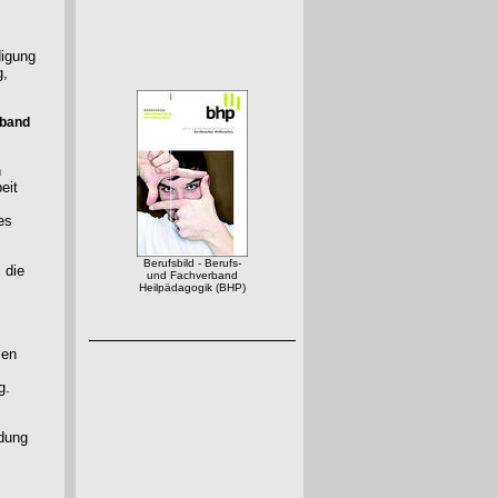
digung
g,
rband
n
eit
es
Berufsbild - Berufs-
 die
und Fachverband
Heilpädagogik (BHP)
len
g.
ldung