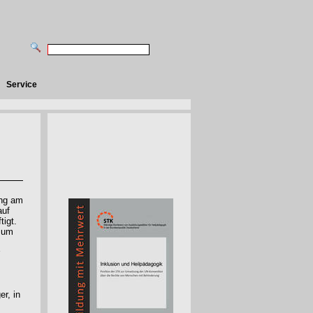
Service
ung am
auf
tigt.
 zum
er, in