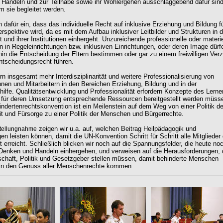
Handeln und zur Teilhabe sowie ihr Wohlergehen ausschlaggebend dafür sind
m sie begleitet werden.
 dafür ein, dass das individuelle Recht auf inklusive Erziehung und Bildung fü
rspektive wird, da es mit dem Aufbau inklusiver Leitbilder und Strukturen in d
 und ihrer Institutionen einhergeht. Unzureichende professionelle oder materie
 in Regeleinrichtungen bzw. inklusiven Einrichtungen, oder deren Image dürf
rhin die Entscheidung der Eltern bestimmen oder gar zu einem freiwilligen Verz
ntscheidungsrecht führen.
rn insgesamt mehr Interdisziplinarität und weitere Professionalisierung von
innen und Mitarbeitern in den Bereichen Erziehung, Bildung und in der
hilfe. Qualitätsentwicklung und Professionalität erfordern Konzepte des Lern
 für deren Umsetzung entsprechende Ressourcen bereitgestellt werden müss
ndertenrechtskonvention ist ein Meilenstein auf dem Weg von einer Politik de
it und Fürsorge zu einer Politik der Menschen und Bürgerrechte.
zeigen wir u.a. auf, welchen Beitrag Heilpädagogik und
Stellungnahme
n leisten können, damit die UN-Konvention Schritt für Schritt alle Mitglieder 
t erreicht. Schließlich blicken wir noch auf die Spannungsfelder, die heute no
Denken und Handeln einhergehen, und verweisen auf die Herausforderungen,
schaft, Politik und Gesetzgeber stellen müssen, damit behinderte Menschen
 in den Genuss aller Menschenrechte kommen.