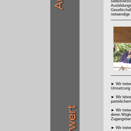
selbstverst
Ausbildungs
Gesellschaf
notwendige
► Wir trete
Umsetzung d
► Wir lehne
parteiliche
► Wir trete
deren Mögli
Zugangsbarr
► Wir trete