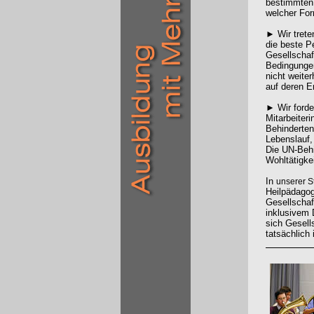
bestimmten 
welcher For
► Wir treten
die beste Pe
Gesellschaft
Bedingungen
nicht weite
auf deren E
► Wir forde
Mitarbeiter
Behinderten
Lebenslauf,
Die UN-Behi
Wohltätigke
In
unserer 
Heilpädagoge
Gesellschaf
inklusivem 
sich Gesell
tatsächlich