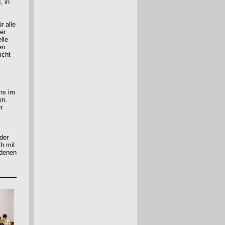
, in
r alle
er
lle
en
icht
ens im
en.
r
der
ch mit
 denen