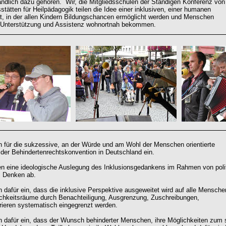
ändlich dazu gehören. Wir, die Mitgliedsschulen der Ständigen Konferenz von
stätten für Heilpädagogik teilen die Idee einer inklusiven, einer humanen
t, in der allen Kindern Bildungschancen ermöglicht werden und Menschen
 Unterstützung und Assistenz wohnortnah bekommen.
n für die sukzessive, an der Würde und am Wohl der Menschen orientierte
er Behindertenrechtskonvention in Deutschland ein.
n eine ideologische Auslegung des Inklusionsgedankens im Rahmen von poli
m Denken ab.
n dafür ein, dass die inklusive Perspektive ausgeweitet wird auf alle Mensche
chkeitsräume durch Benachteiligung, Ausgrenzung, Zuschreibungen,
ieren systematisch eingegrenzt werden.
n dafür ein, dass der Wunsch behinderter Menschen, ihre Möglichkeiten zum 