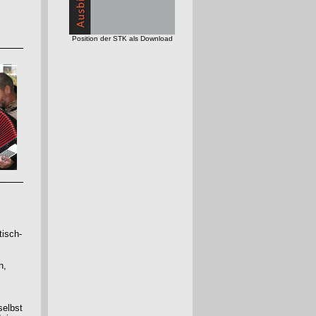
Position der STK als Download
tisch-
n,
selbst