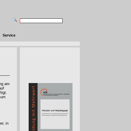
Service
ung am
auf
tigt.
 zum
er, in