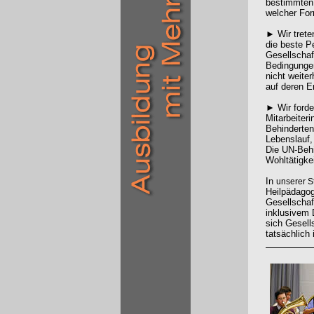
bestimmten 
welcher For
► Wir treten
die beste Pe
Gesellschaft
Bedingungen
nicht weite
auf deren E
► Wir forde
Mitarbeiter
Behinderten
Lebenslauf,
Die UN-Behi
Wohltätigke
In
unserer 
Heilpädagoge
Gesellschaf
inklusivem 
sich Gesell
tatsächlich