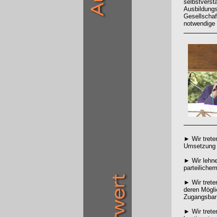
selbstverst
Ausbildungs
Gesellschaf
notwendige
► Wir trete
Umsetzung d
► Wir lehne
parteiliche
► Wir trete
deren Mögli
Zugangsbarr
► Wir trete