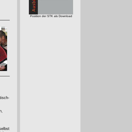
Position der STK als Download
tisch-
n,
selbst