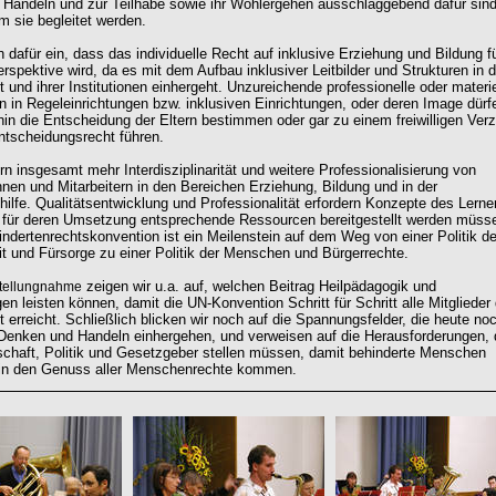
Handeln und zur Teilhabe sowie ihr Wohlergehen ausschlaggebend dafür sind
m sie begleitet werden.
 dafür ein, dass das individuelle Recht auf inklusive Erziehung und Bildung fü
rspektive wird, da es mit dem Aufbau inklusiver Leitbilder und Strukturen in d
 und ihrer Institutionen einhergeht. Unzureichende professionelle oder materie
 in Regeleinrichtungen bzw. inklusiven Einrichtungen, oder deren Image dürf
rhin die Entscheidung der Eltern bestimmen oder gar zu einem freiwilligen Verz
ntscheidungsrecht führen.
rn insgesamt mehr Interdisziplinarität und weitere Professionalisierung von
innen und Mitarbeitern in den Bereichen Erziehung, Bildung und in der
hilfe. Qualitätsentwicklung und Professionalität erfordern Konzepte des Lern
 für deren Umsetzung entsprechende Ressourcen bereitgestellt werden müss
ndertenrechtskonvention ist ein Meilenstein auf dem Weg von einer Politik de
it und Fürsorge zu einer Politik der Menschen und Bürgerrechte.
zeigen wir u.a. auf, welchen Beitrag Heilpädagogik und
Stellungnahme
n leisten können, damit die UN-Konvention Schritt für Schritt alle Mitglieder 
t erreicht. Schließlich blicken wir noch auf die Spannungsfelder, die heute no
Denken und Handeln einhergehen, und verweisen auf die Herausforderungen,
schaft, Politik und Gesetzgeber stellen müssen, damit behinderte Menschen
 in den Genuss aller Menschenrechte kommen.