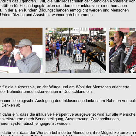
ändlich dazu gehören. Wir, die Mitgliedsschulen der Ständigen Konferenz von
stätten für Heilpädagogik teilen die Idee einer inklusiven, einer humanen
t, in der allen Kindern Bildungschancen ermöglicht werden und Menschen
 Unterstützung und Assistenz wohnortnah bekommen.
n für die sukzessive, an der Würde und am Wohl der Menschen orientierte
er Behindertenrechtskonvention in Deutschland ein.
n eine ideologische Auslegung des Inklusionsgedankens im Rahmen von poli
m Denken ab.
n dafür ein, dass die inklusive Perspektive ausgeweitet wird auf alle Mensche
chkeitsräume durch Benachteiligung, Ausgrenzung, Zuschreibungen,
ieren systematisch eingegrenzt werden.
n dafür ein, dass der Wunsch behinderter Menschen, ihre Möglichkeiten zum 