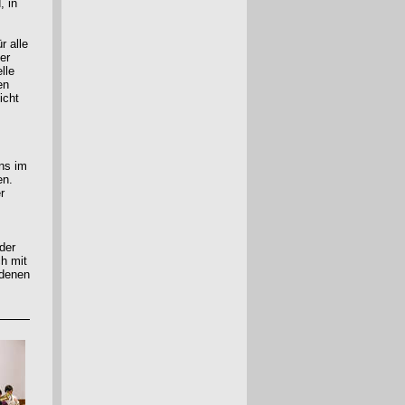
, in
r alle
er
lle
en
icht
ens im
en.
r
der
ch mit
 denen