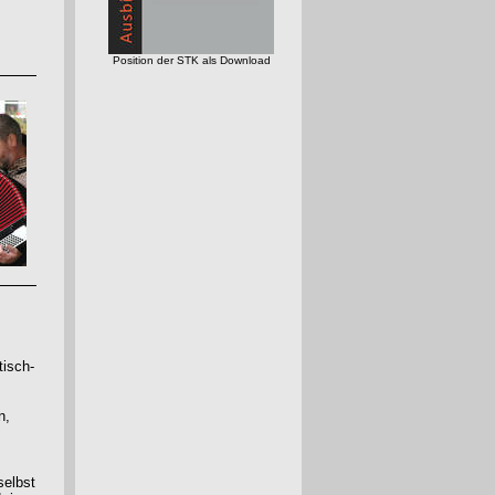
Position der STK als Download
tisch-
n,
selbst