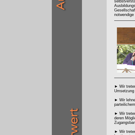
selbstverst
Ausbildungs
Gesellschaf
notwendige
► Wir trete
Umsetzung d
► Wir lehne
parteiliche
► Wir trete
deren Mögli
Zugangsbarr
► Wir trete