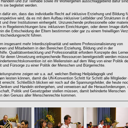
Handeln und zur Teilhabe sowie ihr Wohlergehen ausschlaggebend dafür sind
m sie begleitet werden.
 dafür ein, dass das individuelle Recht auf inklusive Erziehung und Bildung fü
rspektive wird, da es mit dem Aufbau inklusiver Leitbilder und Strukturen in d
 und ihrer Institutionen einhergeht. Unzureichende professionelle oder materie
 in Regeleinrichtungen bzw. inklusiven Einrichtungen, oder deren Image dürf
rhin die Entscheidung der Eltern bestimmen oder gar zu einem freiwilligen Verz
ntscheidungsrecht führen.
rn insgesamt mehr Interdisziplinarität und weitere Professionalisierung von
innen und Mitarbeitern in den Bereichen Erziehung, Bildung und in der
hilfe. Qualitätsentwicklung und Professionalität erfordern Konzepte des Lern
 für deren Umsetzung entsprechende Ressourcen bereitgestellt werden müss
ndertenrechtskonvention ist ein Meilenstein auf dem Weg von einer Politik de
it und Fürsorge zu einer Politik der Menschen und Bürgerrechte.
zeigen wir u.a. auf, welchen Beitrag Heilpädagogik und
Stellungnahme
n leisten können, damit die UN-Konvention Schritt für Schritt alle Mitglieder 
t erreicht. Schließlich blicken wir noch auf die Spannungsfelder, die heute no
Denken und Handeln einhergehen, und verweisen auf die Herausforderungen,
schaft, Politik und Gesetzgeber stellen müssen, damit behinderte Menschen
 in den Genuss aller Menschenrechte kommen.