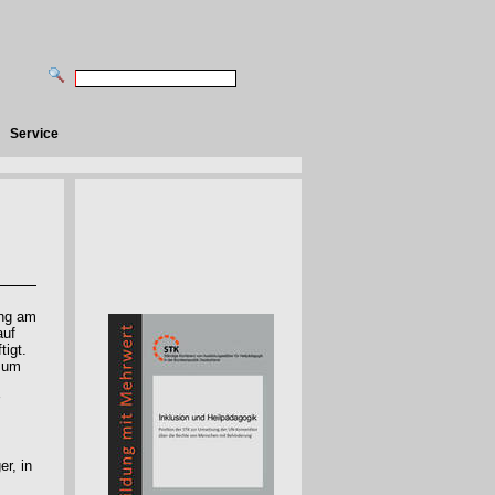
Service
ung am
auf
tigt.
 zum
er, in