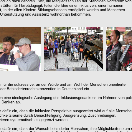
ändlich dazu gehören. Wir, die Mitgliedsschulen der Ständigen Konferenz von
stätten für Heilpädagogik teilen die Idee einer inklusiven, einer humanen
t, in der allen Kindern Bildungschancen ermöglicht werden und Menschen
 Unterstützung und Assistenz wohnortnah bekommen.
n für die sukzessive, an der Würde und am Wohl der Menschen orientierte
er Behindertenrechtskonvention in Deutschland ein.
n eine ideologische Auslegung des Inklusionsgedankens im Rahmen von poli
m Denken ab.
n dafür ein, dass die inklusive Perspektive ausgeweitet wird auf alle Mensche
chkeitsräume durch Benachteiligung, Ausgrenzung, Zuschreibungen,
ieren systematisch eingegrenzt werden.
n dafür ein, dass der Wunsch behinderter Menschen, ihre Möglichkeiten zum 