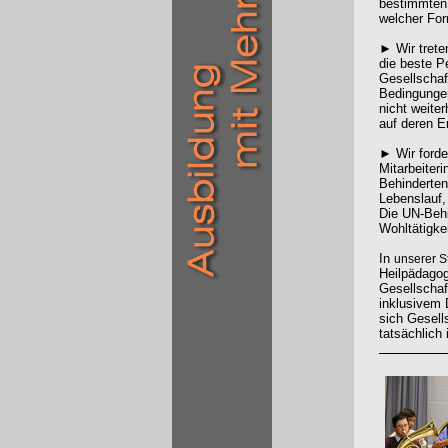
bestimmten 
welcher For
► Wir treten
die beste Pe
Gesellschaft
Bedingungen
nicht weite
auf deren E
► Wir forde
Mitarbeiter
Behinderten
Lebenslauf,
Die UN-Behi
Wohltätigke
In
unserer 
Heilpädagoge
Gesellschaf
inklusivem 
sich Gesell
tatsächlich