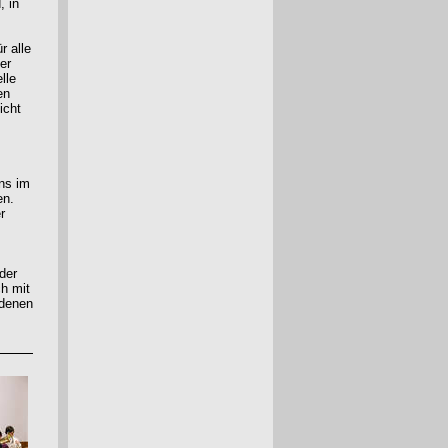
, in
r alle
er
lle
en
icht
ens im
en.
r
der
ch mit
 denen