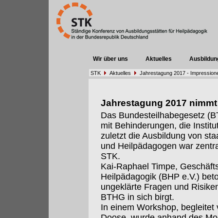
Wir über uns
Aktuelles
Ausbildun
STK
Aktuelles
Jahrestagung 2017 - Impression
Jahrestagung 2017 nimmt d
Das Bundesteilhabegesetz (B
mit Behinderungen, die Institu
zuletzt die Ausbildung von st
und Heilpädagogen war zentra
STK.
Kai-Raphael Timpe, Geschäfts
Heilpädagogik (BHP e.V.) bet
ungeklärte Fragen und Risiken
BTHG in sich birgt.
In einem Workshop, begleitet
Doose, wurde anhand des Mod