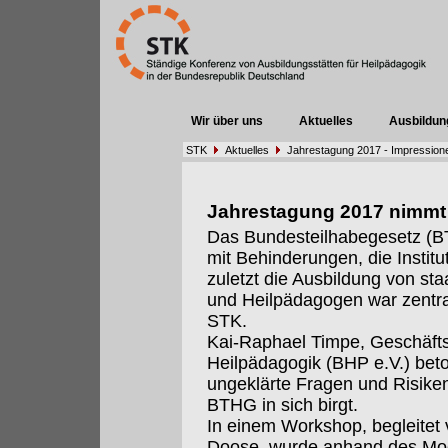
Wir über uns
Aktuelles
Ausbildun
STK
Aktuelles
Jahrestagung 2017 - Impression
Jahrestagung 2017 nimmt d
Das Bundesteilhabegesetz (B
mit Behinderungen, die Institu
zuletzt die Ausbildung von st
und Heilpädagogen war zentra
STK.
Kai-Raphael Timpe, Geschäfts
Heilpädagogik (BHP e.V.) bet
ungeklärte Fragen und Risiken
BTHG in sich birgt.
In einem Workshop, begleitet
Doose, wurde anhand des Mod