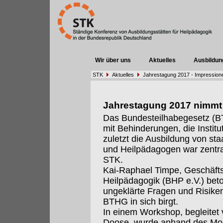
Wir über uns
Aktuelles
Ausbildun
STK
Aktuelles
Jahrestagung 2017 - Impression
Jahrestagung 2017 nimmt d
Das Bundesteilhabegesetz (B
mit Behinderungen, die Institu
zuletzt die Ausbildung von st
und Heilpädagogen war zentra
STK.
Kai-Raphael Timpe, Geschäfts
Heilpädagogik (BHP e.V.) bet
ungeklärte Fragen und Risiken
BTHG in sich birgt.
In einem Workshop, begleitet
Doose, wurde anhand des Mod