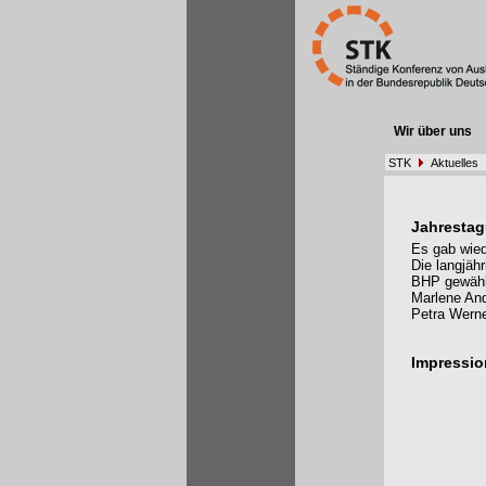
Wir über uns
STK
Aktuelles
Jahresta
Es gab wie
Die langjäh
BHP gewählt
Marlene And
Petra Werne
Impressi