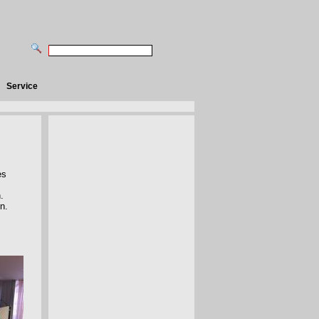
Service
es
.
en.