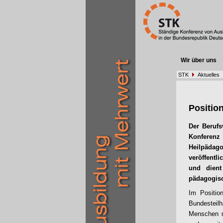
Wir über uns
STK
Aktuelles
Positio
Der Berufs
Konferenz 
Heilpädag
veröffentl
und dient
pädagogisc
Im Positio
Bundesteilh
Menschen mi