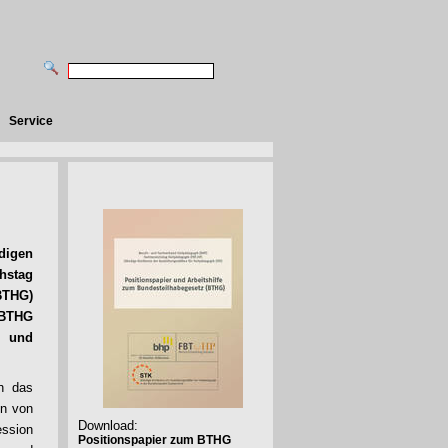
Service
digen
hstag
BTHG)
m BTHG
n und
h das
en von
Download:
ession
Positionspapier zum BTHG