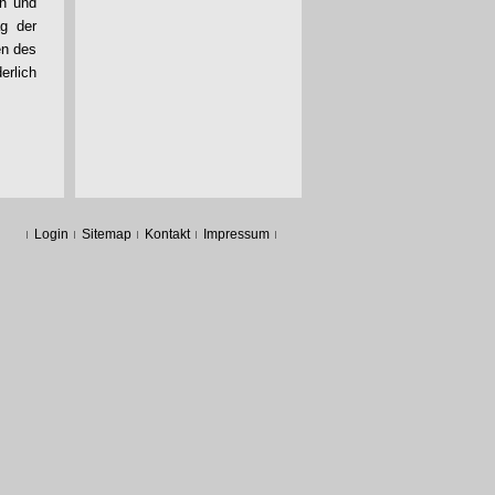
en und
ag der
en des
erlich
Login
Sitemap
Kontakt
Impressum