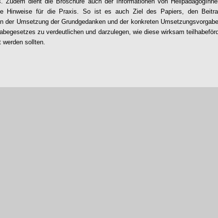
ts. Zudem dient die Broschüre auch der Informationen von HeilpädagogInn
ige Hinweise für die Praxis. So ist es auch Ziel des Papiers, den Beitr
 in der Umsetzung der Grundgedanken und der konkreten Umsetzungsvorgab
abegesetzes zu verdeutlichen und darzulegen, wie diese wirksam teilhabeförd
t werden sollten.