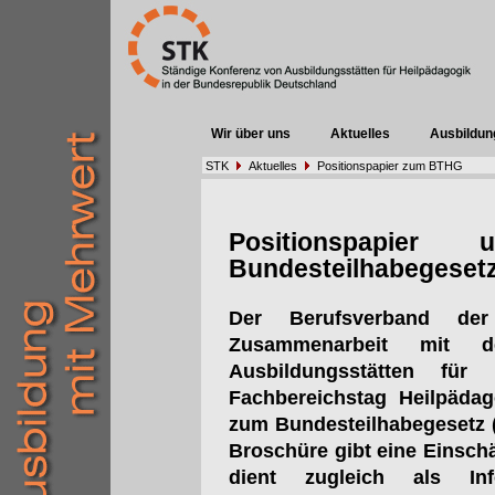
Wir über uns
Aktuelles
Ausbildun
STK
Aktuelles
Positionspapier zum BTHG
Positionspapier
Bundesteilhabegeset
Der Berufsverband der
Zusammenarbeit mit d
Ausbildungsstätten fü
Fachbereichstag Heilpädag
zum Bundesteilhabegesetz (B
Broschüre gibt eine Einsc
dient zugleich als Inf