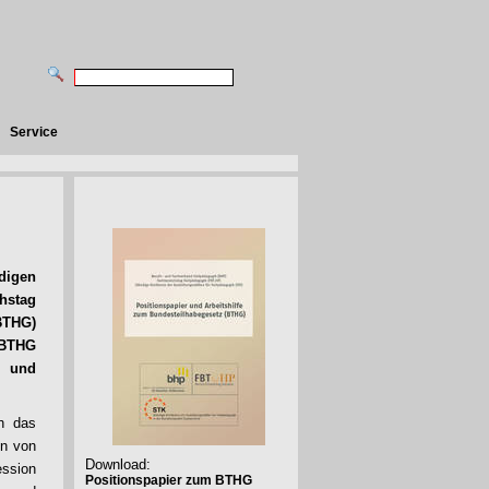
Service
digen
hstag
BTHG)
m BTHG
n und
h das
en von
Download:
ession
Positionspapier zum BTHG