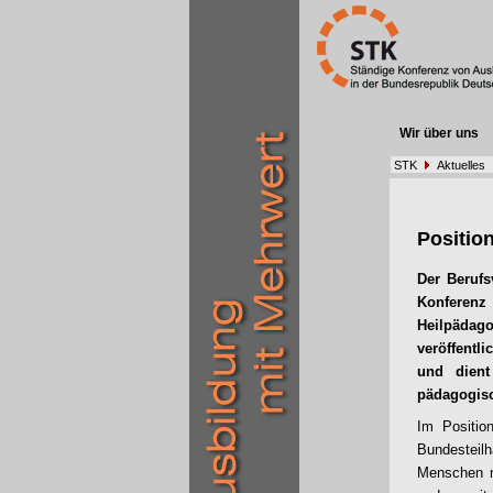
Wir über uns
STK
Aktuelles
Positio
Der Berufs
Konferenz 
Heilpädag
veröffentl
und dient
pädagogisc
Im Positio
Bundesteilh
Menschen mi