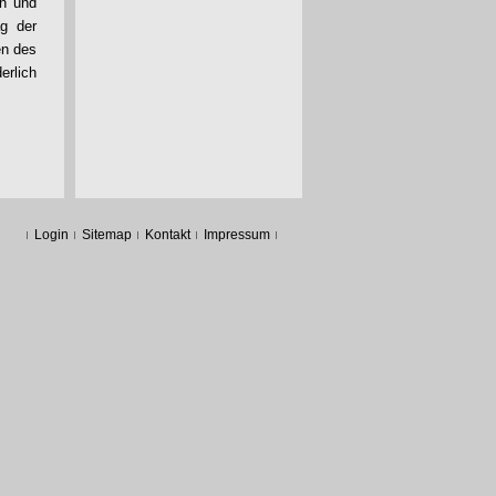
en und
ag der
en des
erlich
Login
Sitemap
Kontakt
Impressum