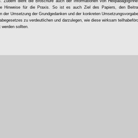
ts. Zudem dient die Broschüre auch der Informationen von HeilpädagogInn
ige Hinweise für die Praxis. So ist es auch Ziel des Papiers, den Beitr
 in der Umsetzung der Grundgedanken und der konkreten Umsetzungsvorgab
abegesetzes zu verdeutlichen und darzulegen, wie diese wirksam teilhabeförd
t werden sollten.