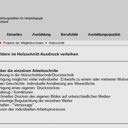
Aktuelles
Ausbildung
Berufsbild
Ausbildungsqualität
Projekte der Mitgliedsschulen
Holzschnitt
ildern im Holzschnitt Ausdruck verleihen
ber die einzelnen Arbeitsschritte
ührung in die Holzschnitttechnik/Drucktechnik
rtigung möglichst vieler individueller Entwürfe zu einem oder mehreren Motiv
nen Geschichte. Individuelle Annäherung ans Wesentliche.
rtigung eines eigenen Druckstockes
abzug / Korrekturen
hinelles Drucken des eigenen Bildes auf unterschiedlichen Medien
nseitige Begutachtung der einzelnen Werke
tellen - "Vernissage"
exion des individuellen Arbeitsprozesses