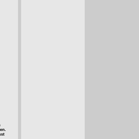
m
en.
sst