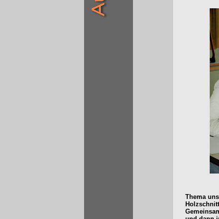
Thema unse
Holzschnit
Gemeinsame
und dann i