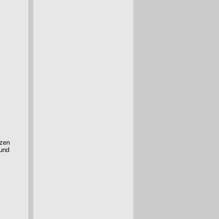
nzen
und