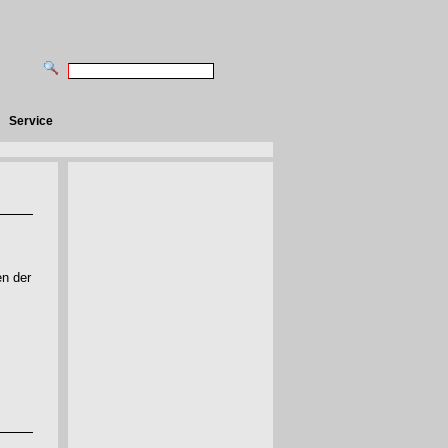
Service
en der