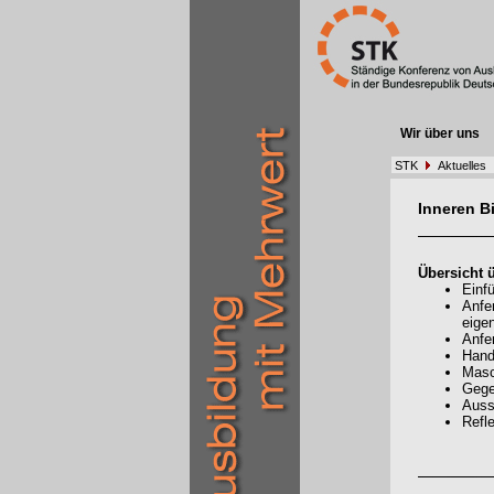
Wir über uns
STK
Aktuelles
Inneren B
Übersicht ü
Einf
Anfe
eige
Anfe
Hand
Masc
Gege
Auss
Refl