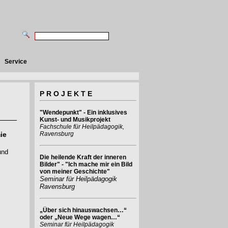
Service
P R O J E K T E
"Wendepunkt" - Ein inklusives
Kunst- und Musikprojekt
Fachschule für Heilpädagogik,
ie
Ravensburg
und
Die heilende Kraft der inneren
Bilder" - "Ich mache mir ein Bild
von meiner Geschichte"
Seminar für Heilpädagogik
Ravensburg
„Über sich hinauswachsen…“
oder „Neue Wege wagen…“
Seminar für Heilpädagogik