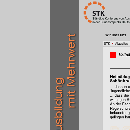
Wir über uns
STK
Aktuelles
Heilp
Heilpädag
Schönbru
... dass in
Jugendliche
... dass die
wichtigen Be
An der Fach
Regelschule
bekannter g
gelingen ka