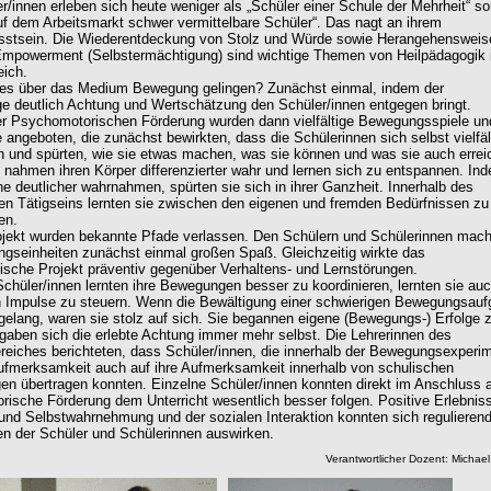
r/innen erleben sich heute weniger als „Schüler einer Schule der Mehrheit“ s
uf dem Arbeitsmarkt schwer vermittelbare Schüler“. Das nagt an ihrem
sstsein. Die Wiederentdeckung von Stolz und Würde sowie Herangehensweis
mpowerment (Selbstermächtigung) sind wichtige Themen von Heilpädagogik 
ich.
ies über das Medium Bewegung gelingen? Zunächst einmal, indem der
e deutlich Achtung und Wertschätzung den Schüler/innen entgegen bringt.
er Psychomotorischen Förderung wurden dann vielfältige Bewegungsspiele un
 angeboten, die zunächst bewirkten, dass die Schülerinnen sich selbst vielfäl
und spürten, wie sie etwas machen, was sie können und was sie auch errei
 nahmen ihren Körper differenzierter wahr und lernen sich zu entspannen. In
nne deutlicher wahrnahmen, spürten sie sich in ihrer Ganzheit. Innerhalb des
 Tätigseins lernten sie zwischen den eigenen und fremden Bedürfnissen zu
en.
jekt wurden bekannte Pfade verlassen. Den Schülern und Schülerinnen mac
gseinheiten zunächst einmal großen Spaß. Gleichzeitig wirkte das
ische Projekt präventiv gegenüber Verhaltens- und Lernstörungen.
Schüler/innen lernten ihre Bewegungen besser zu koordinieren, lernten sie auc
 Impulse zu steuern. Wenn die Bewältigung einer schwierigen Bewegungsau
gelang, waren sie stolz auf sich. Sie begannen eigene (Bewegungs-) Erfolge 
gaben sich die erlebte Achtung immer mehr selbst. Die Lehrerinnen des
eiches berichteten, dass Schüler/innen, die innerhalb der Bewegungsexperi
ufmerksamkeit auch auf ihre Aufmerksamkeit innerhalb von schulischen
en übertragen konnten. Einzelne Schüler/innen konnten direkt im Anschluss a
ische Förderung dem Unterricht wesentlich besser folgen. Positive Erlebniss
und Selbstwahrnehmung und der sozialen Interaktion konnten sich regulierend
en der Schüler und Schülerinnen auswirken.
Verantwortlicher Dozent: Michael