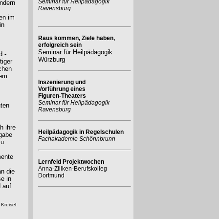
Seminar für Heilpädagogik
ondern
Ravensburg
en im
in
Raus kommen, Ziele haben,
erfolgreich sein
Seminar für Heilpädagogik
d -
Würzburg
tiger
chen
dem
Inszenierung und
Vorführung eines
Figuren-Theaters
Seminar für Heilpädagogik
hten
Ravensburg
h ihre
Heilpädagogik in Regelschulen
fgabe
Fachakademie Schönnbrunn
zu
mente
Lernfeld Projektwochen
Anna-Zillken-Berufskolleg
n die
Dortmund
e in
 auf
 Kreisel