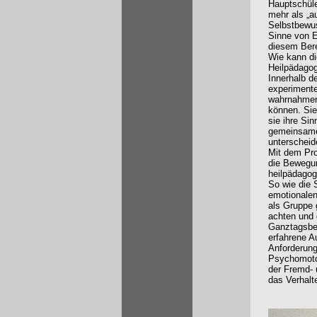
Hauptschüle
mehr als „a
Selbstbewu
Sinne von E
diesem Bere
Wie kann d
Heilpädagog
Innerhalb d
experimente
wahrnahmen 
können. Sie
sie ihre Si
gemeinsamen
unterscheid
Mit dem Pro
die Bewegun
heilpädagog
So wie die 
emotionalen
als Gruppe 
achten und 
Ganztagsber
erfahrene A
Anforderung
Psychomotor
der Fremd- 
das Verhalt