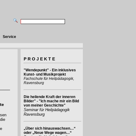
Service
P R O J E K T E
"Wendepunkt" - Ein inklusives
Kunst- und Musikprojekt
Fachschule für Heilpädagogik,
Ravensburg
Die heilende Kraft der inneren
Bilder" - "Ich mache mir ein Bild
te
von meiner Geschichte"
Seminar für Heilpädagogik
Ravensburg
ssen
die
ge
„Über sich hinauswachsen…“
oder „Neue Wege wagen…“