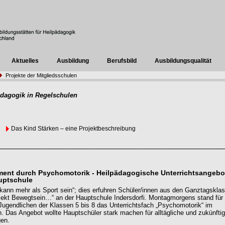
Aktuelles
Ausbildung
Berufsbild
Ausbildungsqualität
Projekte der Mitgliedsschulen
ädagogik in Regelschulen
Das Kind Stärken – eine Projektbeschreibung
nt durch Psychomotorik - Heilpädagogische Unterrichtsangebo
uptschule
ann mehr als Sport sein“; dies erfuhren Schüler/innen aus den Ganztagskla
jekt Bewegtsein…“ an der Hauptschule Indersdorfi. Montagmorgens stand für 
Jugendlichen der Klassen 5 bis 8 das Unterrichtsfach „Psychomotorik“ im
. Das Angebot wollte Hauptschüler stark machen für alltägliche und zukünfti
gen.