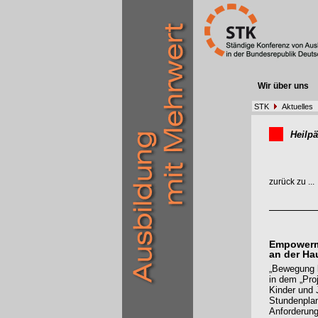
Wir über uns
STK
Aktuelles
Heilp
zurück zu ...
Empowerme
an der Ha
„Bewegung k
in dem „Pro
Kinder und 
Stundenplan
Anforderun