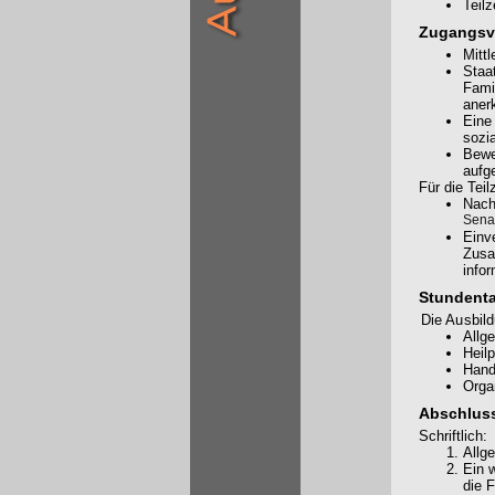
Teil
Zugangsv
Mitt
Staat
Fami
aner
Eine
sozi
Bewe
aufg
Für die Teil
Nach
Senat
Einv
Zusa
info
Stundenta
Die Ausbild
Allg
Heil
Hand
Orga
Abschlus
Schriftlich:
Allg
Ein 
die 