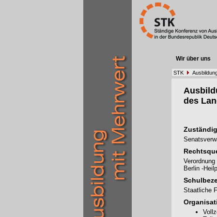
Wir über uns
STK
Ausbildun
Ausbil
des Lan
Zuständig
Senatsverwa
Rechtsque
Verordnung 
Berlin -Hei
Schulbez
Staatliche 
Organisat
Voll