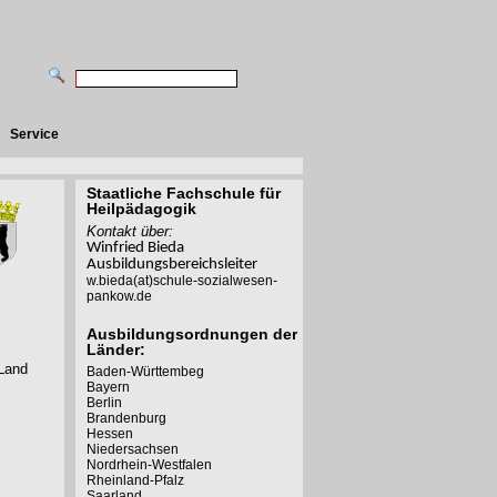
Service
Staatliche Fachschule für
Heilpädagogik
Kontakt über:
Winfried Bieda
Ausbildungsbereichsleiter
w.bieda(at)schule-sozialwesen-
pankow.de
Ausbildungsordnungen der
Länder:
 Land
Baden-Württembeg
Bayern
Berlin
Brandenburg
Hessen
Niedersachsen
Nordrhein-Westfalen
Rheinland-Pfalz
Saarland