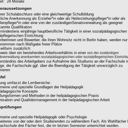
zeit: 24 Monate
oraussetzungen
lerer Schulabschluss oder eine gleichwertige Schulbildung
liche Anerkennung als Erzieher*in oder als Heilerziehungspfleger*in oder als
lienpfleger*in oder eine von der zuständigenSenatsverwaltung als geeignet
kannte Qualifikation
 mindestens einjährige hauptberufliche Tätigkeit in einer sozialpädagogischen
alpflegerischen Einrichtung
rberinnen und Bewerber, die ihren Wohnsitz nicht in Berlin haben, werden nur
enommen nach Maßgabe freier Plätze
zeitform zusätzlich:
weis über ein bestehendes Arbeitsverhältnis in einer
von der zuständigen
sverwaltung anerkannten sozialpädagogischen oder sozialpflegerischen Einricht
erständnis des Arbeitgebers zur Aufnahme des Studiums an der Fachschule m
ge, die Fachschule ggf. über die Beendigung der Tätigkeit unverzüglich zu
rmieren
fel
ung umfasst die Lernbereiche:
emeine und spezielle Grundlagen der Heilpädagogik
pädagogische Konzepte
lungsformen und Methoden in der heilpädagogischen Praxis
nisation und Qualitätsmanagement in der heilpädagogischen Arbeit
sprüfungen
emeine und spezielle Heilpädagogik oder Psychologie
weiteres von der oder dem Studierenden zu wählendem Fach. Als Wahlfächer 
Fachschule drei Fächer fest, die im letzten Semester unterrichtet wurden.