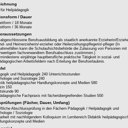
eichnung
für Heilpädagogik
ionsform / Dauer
zeitform / 18 Monate
zeitform / 36 Monate
oraussetzungen
 abgeschlossene Berufsausbildung als staatlich anerkannte Erzieherin/Erziehe
d- und Heimerzieherin/-erzieher oder Heilerziehungspflegerin/-pfleger (In
ahmefällen kann die Schulaufsichtsbehörde die Zulassung von Personen mit
chwertigem fachverwandtem Berufsabschluss zustimmen.)
mindestens einjährige hauptberufliche praktische Tätigkeit in sozial- und
pädagogischen Arbeitsfeldern nach Erteilung der Berufserlaubnis.
fel
gogik und Heilpädagogik 240 Unterrichtsstunden
hologie und Soziologie 240
ktik heilpädagogischer Handlungskonzepte und Medien 580
zin 150
tskunde 90
pädagogische Fachpraxis mit fächerübergreifenden Studien 500
prüfungen (Fächer, Dauer, Umfang)
iftliche Abschlussprüfung in den Fächern Pädagogik / Heilpädagogik und
hologie / Soziologie
arbeit mit nachfolgendem Kolloquium im Lernbereich Didaktik heilpädagogisc
lungskonzepte und Medien