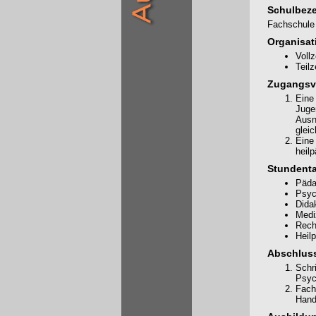
Schulbez
Fachschule 
Organisat
Voll
Teil
Zugangsv
Eine
Jugen
Ausn
glei
Eine 
heil
Stundenta
Päda
Psyc
Dida
Medi
Rech
Heil
Abschluss
Schr
Psyc
Fach
Hand