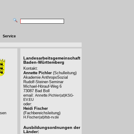
Service
Landesarbeitsgemeinschaft
Baden-Württemberg
Kontakt:
Annette Pichler
(Schulleitung)
Akademie AnthropoSozial
Rudolf-Steiner-Seminar
Michael-Hörauf-Weg 6
73087 Bad Boll
email:
Annette.Pichler(at)KSG-
EV.EU
oder:
Heidi Fischer
esen
(Fachbereichsleitung)
H.Fischer(at)ifsb-rv.de
Ausbildungsordnungen der
Länder: