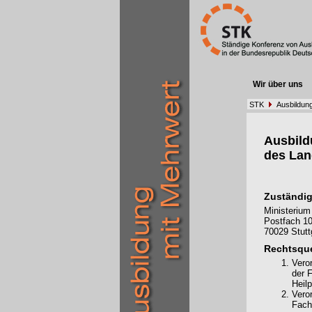
Wir über uns
STK
Ausbildun
Ausbil
des La
Zuständig
Ministerium
Postfach 10
70029 Stutt
Rechtsque
Vero
der 
Heil
Vero
Fach