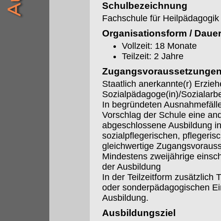
Schulbezeichnung
Fachschule für Heilpädagogik
Organisationsform / Daue
Vollzeit: 18 Monate
Teilzeit: 2 Jahre
Zugangsvoraussetzunge
Staatlich anerkannte(r) Erzieh
Sozialpädagoge(in)/Sozialarbei
In begründeten Ausnahmefäll
Vorschlag der Schule eine an
abgeschlossene Ausbildung i
sozialpflegerischen, pflegerisc
gleichwertige Zugangsvoraus
Mindestens zweijährige einsc
der Ausbildung
In der Teilzeitform zusätzlich 
oder sonderpädagogischen Ein
Ausbildung.
Ausbildungsziel