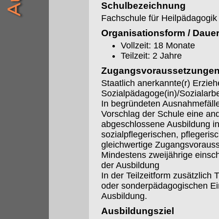
Schulbezeichnung
Fachschule für Heilpädagogik
Organisationsform / Daue
Vollzeit: 18 Monate
Teilzeit: 2 Jahre
Zugangsvoraussetzunge
Staatlich anerkannte(r) Erzieh
Sozialpädagoge(in)/Sozialarbei
In begründeten Ausnahmefäll
Vorschlag der Schule eine an
abgeschlossene Ausbildung i
sozialpflegerischen, pflegerisc
gleichwertige Zugangsvoraus
Mindestens zweijährige einsc
der Ausbildung
In der Teilzeitform zusätzlich 
oder sonderpädagogischen Ein
Ausbildung.
Ausbildungsziel