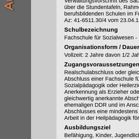
Verwaltungsvorschrift des Säc
über die Stundentafeln, Rahme
berufsbildenden Schulen im F
Az: 41-6511.30/4 vom 23.04.
Schulbezeichnung
Fachschule für Sozialwesen -
Organisationsform / Daue
Vollzeit: 2 Jahre davon 1/2 Ja
Zugangsvoraussetzunge
Realschulabschluss oder glei
Abschluss einer Fachschule f
Sozialpädagogik oder Heilerzi
Anerkennung als Erzieher oder
gleichwertig anerkannte Absch
ehemaligen DDR und im Ansch
Abschlusses eine mindestens ei
Arbeit in der Heilpädagogik förd
Ausbildungsziel
Befähigung, Kinder, Jugendli