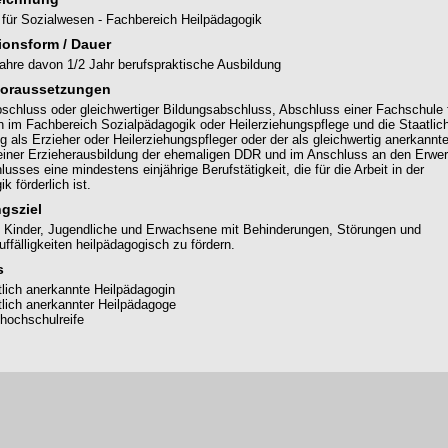
für Sozialwesen - Fachbereich Heilpädagogik
ionsform / Dauer
 Jahre davon 1/2 Jahr berufspraktische Ausbildung
oraussetzungen
schluss oder gleichwertiger Bildungsabschluss, Abschluss einer Fachschule 
 im Fachbereich Sozialpädagogik oder Heilerziehungspflege und die Staatlic
 als Erzieher oder Heilerziehungspfleger oder der als gleichwertig anerkannt
iner Erzieherausbildung der ehemaligen DDR und im Anschluss an den Erwe
usses eine mindestens einjährige Berufstätigkeit, die für die Arbeit in der
k förderlich ist.
gsziel
 Kinder, Jugendliche und Erwachsene mit Behinderungen, Störungen und
ffälligkeiten heilpädagogisch zu fördern.
s
tlich anerkannte Heilpädagogin
tlich anerkannter Heilpädagoge
hochschulreife