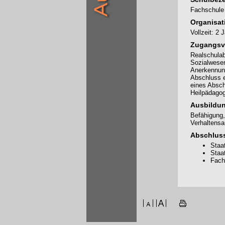
Fachschule 
Organisat
Vollzeit: 2
Zugangsv
Realschulab
Sozialwesen
Anerkennung
Abschluss e
eines Abschl
Heilpädagogi
Ausbildun
Befähigung,
Verhaltensau
Abschlus
Staa
Staa
Fach