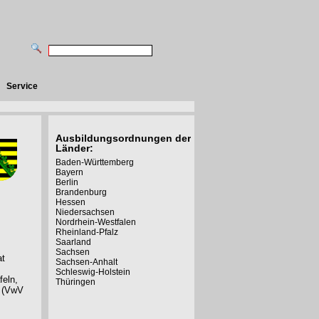
Service
Ausbildungsordnungen der
Länder:
Baden-Württemberg
Bayern
Berlin
Brandenburg
Hessen
Niedersachsen
Nordrhein-Westfalen
Rheinland-Pfalz
Saarland
Sachsen
at
Sachsen-Anhalt
Schleswig-Holstein
feln,
Thüringen
n (VwV