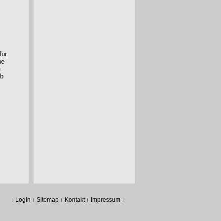
für
he
e
rb
Login
Sitemap
Kontakt
Impressum