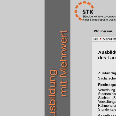
Wir über uns
STK
Ausbildun
Ausbil
des La
Zuständig
Sächsisches
Rechtsque
Verordnung 
Staatsminis
Sachsen (S
Verwaltungs
Rahmenstund
Stundentafe
Schulbez