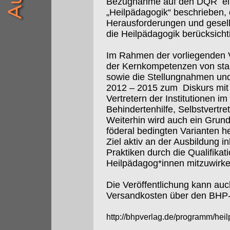
Bezugnahme auf den DQR
e
„Heilpädagogik“ beschrieben,
Herausforderungen und gesell
die Heilpädagogik berücksicht
Im Rahmen der vorliegenden V
der Kernkompetenzen von sta
sowie die Stellungnahmen un
2012 – 2015 zum
Diskurs mi
Vertretern der Institutionen i
Behindertenhilfe, Selbstvertre
Weiterhin wird auch ein Grun
föderal bedingten Varianten 
Ziel aktiv an der Ausbildung i
Praktiken durch die Qualifikat
Heilpädagog*innen mitzuwirken
Die Veröffentlichung kann auch 
Versandkosten über den BHP-
http://bhpverlag.de/programm/he