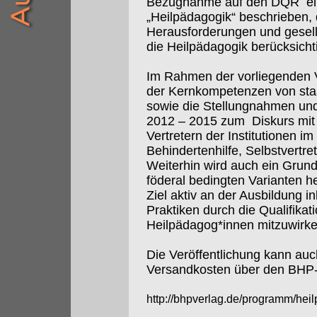
Bezugnahme auf den DQR
e
„Heilpädagogik“ beschrieben,
Herausforderungen und gesell
die Heilpädagogik berücksicht
Im Rahmen der vorliegenden V
der Kernkompetenzen von sta
sowie die Stellungnahmen un
2012 – 2015 zum
Diskurs mi
Vertretern der Institutionen i
Behindertenhilfe, Selbstvertre
Weiterhin wird auch ein Grun
föderal bedingten Varianten 
Ziel aktiv an der Ausbildung i
Praktiken durch die Qualifikat
Heilpädagog*innen mitzuwirken
Die Veröffentlichung kann auch 
Versandkosten über den BHP-
http://bhpverlag.de/programm/he