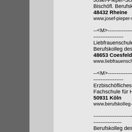
Josef-Pieper-Sc
Bischöfl. Berufs
48432 Rheine
www.josef-pieper-
--<M>---------------
-----------------
Liebfrauenschul
Berufskolleg de
48653 Coesfeld
www.liebfrauensch
--<M>---------------
-----------------
Erzbischöfliches
Fachschule für 
50931 Köln
www.berufskolleg-
---------------------
----------------
Berufskolleg de