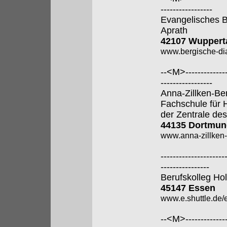
-----------------
Evangelisches B
Aprath
42107 Wuppert
www.bergische-di
--<M>---------------
-----------------
Anna-Zillken-Be
Fachschule für 
der Zentrale des
44135 Dortmun
www.anna-zillken-
---------------------
----------------
Berufskolleg Ho
45147 Essen
www.e.shuttle.de/
--<M>---------------