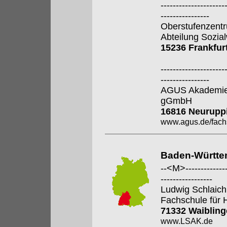
---------------------
----------------
Oberstufenzent
Abteilung Sozia
15236 Frankfur
---------------------
----------------
AGUS Akademie 
gGmbH
16816 Neurupp
www.agus.de/fach
Baden-Württe
--<M>---------------
-----------------
Ludwig Schlaic
Fachschule für 
71332 Waiblin
www.LSAK.de