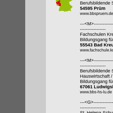
Berufsbildende 
54595 Prüm
www.bbspruem.d
---<M>--------------
-----------------
Fachschulen Kr
Bildungsgang fü
55543 Bad Kre
www.fachschule.k
---<M>--------------
-----------------
Berufsbildende 
Hauswirtschaft 
Bildungsgang fü
67061 Ludwigs
www.bbs-hs-lu.de
---<G>--------------
-----------------
St. Helena-Schul