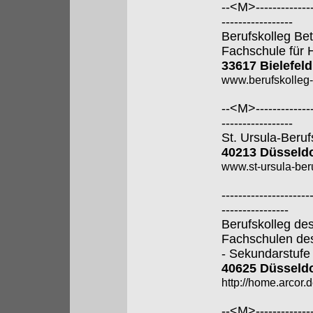
--<M>---------------
-----------------
Berufskolleg Bet
Fachschule für 
33617 Bielefeld
www.berufskolleg-
--<M>---------------
-----------------
St. Ursula-Beru
40213 Düsseldo
www.st-ursula-beru
---------------------
----------------
Berufskolleg de
Fachschulen de
- Sekundarstufe I
40625 Düsseldo
http://home.arcor.d
--<M>---------------