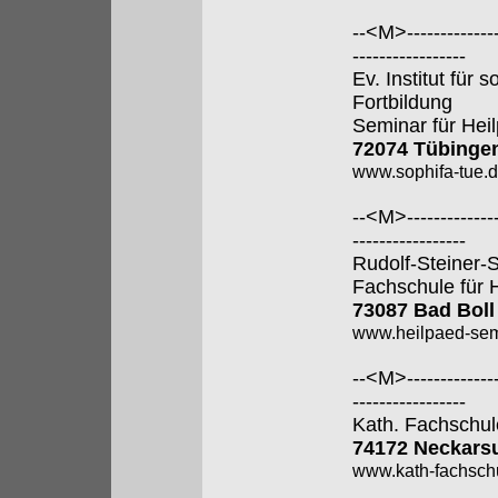
--<M>---------------
-----------------
Ev. Institut für
Fortbildung
Seminar für Hei
72074 Tübinge
www.sophifa-tue.
--<M>---------------
-----------------
Rudolf-Steiner-
Fachschule für 
73087 Bad Boll
www.heilpaed-sem
--<M>---------------
-----------------
Kath. Fachschul
74172 Neckars
www.kath-fachsch