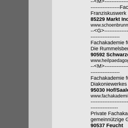
--<M>---------------
----------------
Franziskuswerk
85229 Markt In
www.schoenbrunn
--<G>---------------
-----------------
Fachakademie f
Die Rummelsber
90592 Schwarz
www.heilpaedagog
--<M>---------------
-----------------
Fachakademie fü
Diakoniewerkes
95030 Hof/Saal
www.fachakademi
---------------------
----------------
Private Fachaka
gemeinnützige
90537 Feucht