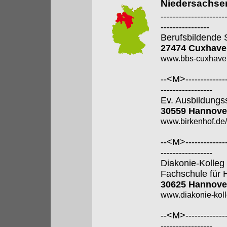
Niedersachse
---------------------
----------------
Berufsbildende 
27474 Cuxhave
www.bbs-cuxhave
--<M>---------------
-----------------
Ev. Ausbildungss
30559 Hannove
www.birkenhof.de/f
--<M>---------------
-----------------
Diakonie-Kolle
Fachschule für 
30625 Hannove
www.diakonie-kol
--<M>---------------
-----------------