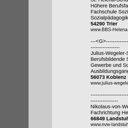
Höhere Berufsfa
Fachschule Sozi
Sozialpädagogik
54290 Trier
www.BBS-Helena-T
---<G>--------------
-----------------
Julius-Wegeler-
Berufsbildende S
Gewerbe und So
Ausbildungsgan
56073 Koblenz
www.julius-wegele
---------------------
----------------
Nikolaus-von-W
Fachrichtung He
66849 Landstu
www.nvw-landstuh