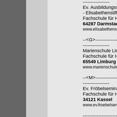
-----------------
Ev. Ausbildungs
- Elisabethenstift
Fachschule für 
64287 Darmsta
www.elisabethenst
--<G>---------------
-----------------
Marienschule L
Fachschule für 
65549 Limburg
www.marienschule
--<M>---------------
-----------------
Ev. Fröbelsemin
Fachschule für 
34121 Kassel
www.ev.froebelsem
---------------------