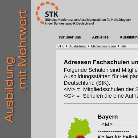
Wir über uns
Aktuelles
Ausbildun
STK
Ausbildung
Mitgliedsschulen
alle
Adressen Fachschulen u
Folgende Schulen sind Mitgli
Ausbildungsstätten für Heilpä
Deutschland (StK):
<M> = Mitgliedsschulen der 
<G> = Schulen die eine Auf
Bayern
--<M>---------------
-----------------
Kolleg für heil