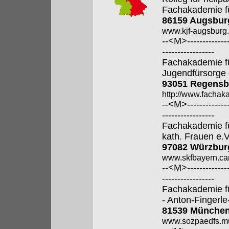
Fachakademie f
86159 Augsbur
www.kjf-augsburg.
--<M>---------------
-----------------
Fachakademie fü
Jugendfürsorge 
93051 Regensb
http://www.fachak
--<M>---------------
-----------------
Fachakademie fü
kath. Frauen e.V
97082 Würzbur
www.skfbayern.car
--<M>---------------
-----------------
Fachakademie f
- Anton-Fingerle
81539 Münche
www.sozpaedfs.m