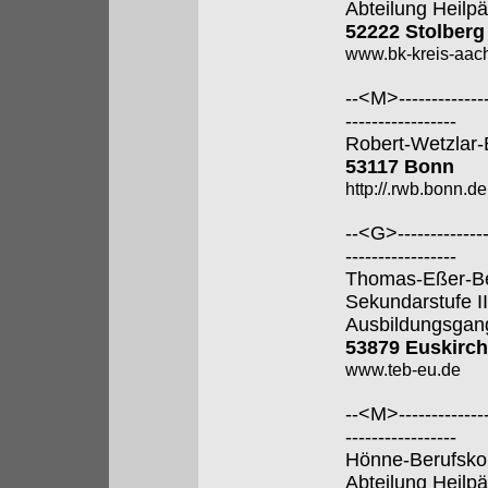
Abteilung Heilp
52222 Stolberg
www.bk-kreis-aac
--<M>---------------
-----------------
Robert-Wetzlar-
53117 Bonn
http://.rwb.bonn.de
--<G>---------------
-----------------
Thomas-Eßer-Ber
Sekundarstufe II
Ausbildungsgan
53879 Euskirc
www.teb-eu.de
--<M>---------------
-----------------
Hönne-Berufsko
Abteilung Heilp