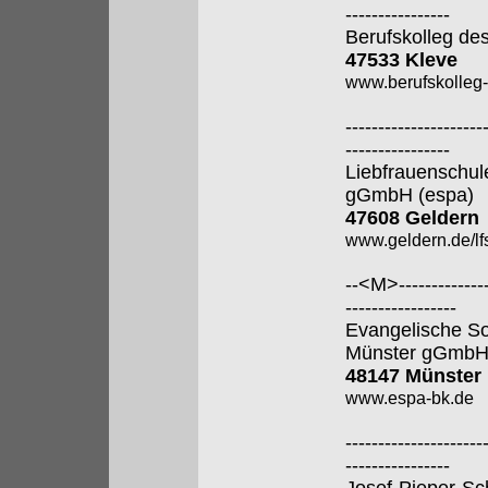
----------------
Berufskolleg de
47533 Kleve
www.berufskolleg-
---------------------
----------------
Liebfrauenschul
gGmbH (espa)
47608 Geldern
www.geldern.de/lfs
--<M>---------------
-----------------
Evangelische So
Münster gGmb
48147 Münster
www.espa-bk.de
---------------------
----------------