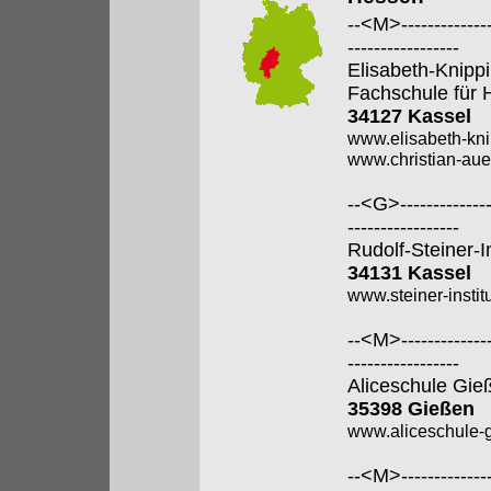
--<M>---------------
-----------------
Elisabeth-Knipp
Fachschule für 
34127 Kassel
www.elisabeth-kni
www.christian-aue
--<G>---------------
-----------------
Rudolf-Steiner-I
34131 Kassel
www.steiner-institu
--<M>---------------
-----------------
Aliceschule Gie
35398 Gießen
www.aliceschule-g
--<M>---------------