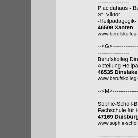
-----------------
Placidahaus - B
St. Viktor
-Heilpädagogik-
46509 Xanten
www.berufskolleg
--<G>---------------
-----------------
Berufskolleg Di
Abteilung Heilp
46535 Dinslake
www.berufskolleg-
--<M>---------------
-----------------
Sophie-Scholl-B
Fachschule für 
47169 Duisbur
www.sophie-scholl
---------------------