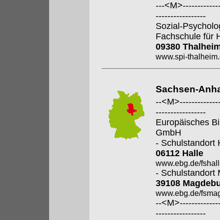
---<M>--------------
-----------------
Sozial-Psycholo
Fachschule für 
09380 Thalhei
www.spi-thalheim
Sachsen-Anha
--<M>---------------
-----------------
Europäisches Bi
GmbH
- Schulstandort 
06112 Halle
www.ebg.de/fshall
- Schulstandort
39108 Magdeb
www.ebg.de/fsmag
--<M>---------------
-----------------