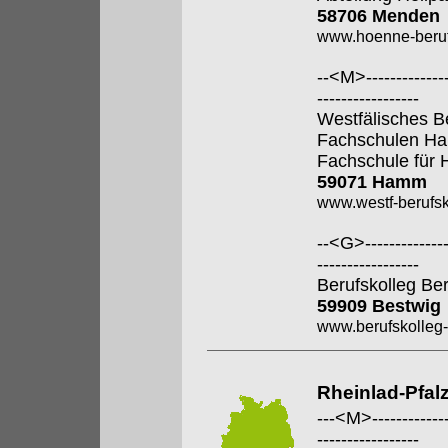
58706 Menden
www.hoenne-beruf
--<M>---------------
-----------------
Westfälisches B
Fachschulen H
Fachschule für 
59071 Hamm
www.westf-berufsk
--<G>---------------
-----------------
Berufskolleg Be
59909 Bestwig
www.berufskolleg-
Rheinlad-Pfal
---<M>--------------
-----------------