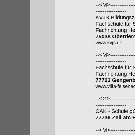
--<M>---------------
-----------------
KVJS-Bildungsz
Fachschule für 
Fachrichtung He
75038 Oberder
www.kvjs.de
--<M>---------------
-----------------
Fachschule für 
Fachrichtung He
77723 Gengen
www.villa-felsene
--<G>---------------
-----------------
CAK - Schule 
77736 Zell am
--<M>---------------