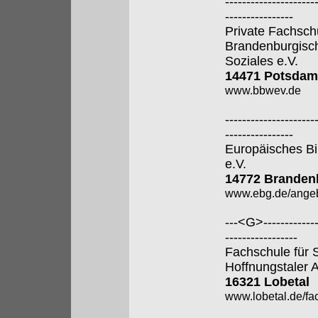
---------------------
----------------
Private Fachsch
Brandenburgisch
Soziales e.V.
14471 Potsdam
www.bbwev.de
---------------------
----------------
Europäisches Bi
e.V.
14772 Brandenb
www.ebg.de/angeb
---<G>--------------
-----------------
Fachschule für 
Hoffnungstaler A
16321 Lobetal
www.lobetal.de/fa