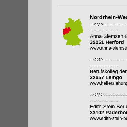
Nordrhein-Wes
--<M>---------------
-----------------
Anna-Siemsen-B
32051 Herford
www.anna-siemsen
--<G>---------------
-----------------
Berufskolleg der
32657 Lemgo
www.heilerziehung
--<M>---------------
-----------------
Edith-Stein-Ber
33102 Paderbo
www.edith-stein-b