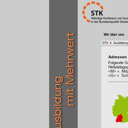
Wir über uns
STK
Ausbildun
Adressen
Folgende Sc
Heilpädagog
<M> = Mitg
<G> = Schu