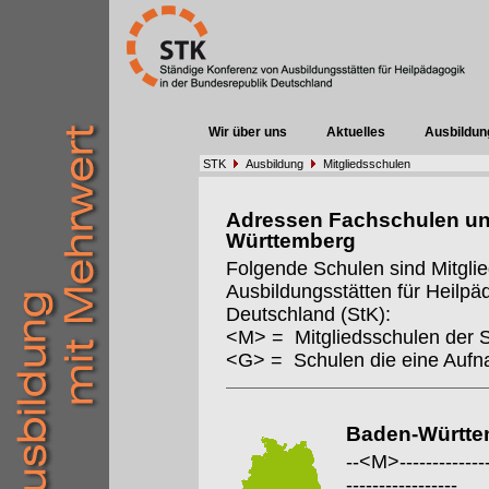
Wir über uns
Aktuelles
Ausbildun
STK
Ausbildung
Mitgliedsschulen
Adressen Fachschulen un
Württemberg
Folgende Schulen sind Mitgli
Ausbildungsstätten für Heilpä
Deutschland (StK):
<M> = Mitgliedsschulen der 
<G> = Schulen die eine Auf
Baden-Württe
--<M>---------------
-----------------