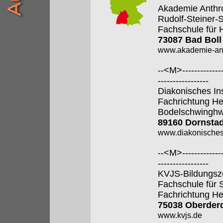
Akademie Anthr
Rudolf-Steiner-
Fachschule für 
73087 Bad Boll
www.akademie-anth
--<M>---------------
-----------------
Diakonisches In
Fachrichtung He
Bodelschwingh
89160 Dornstad
www.diakonisches-
--<M>---------------
-----------------
KVJS-Bildungsz
Fachschule für 
Fachrichtung He
75038 Oberder
www.kvjs.de