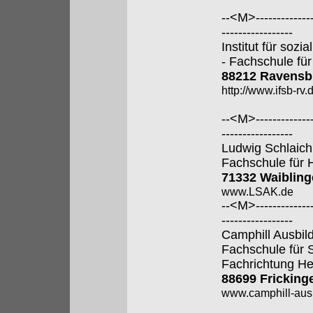
--<M>---------------
-----------------
Institut für soz
- Fachschule für
88212 Ravensb
http://www.ifsb-rv.
--<M>---------------
-----------------
Ludwig Schlaic
Fachschule für 
71332 Waiblin
www.LSAK.de
--<M>---------------
-----------------
Camphill Ausbi
Fachschule für 
Fachrichtung He
88699 Fricking
www.camphill-aus