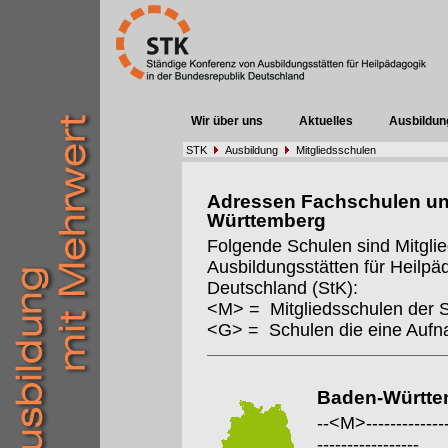
Wir über uns
Aktuelles
Ausbildun
STK
Ausbildung
Mitgliedsschulen
Adressen Fachschulen un
Württemberg
Folgende Schulen sind Mitgli
Ausbildungsstätten für Heilpä
Deutschland (StK):
<M> = Mitgliedsschulen der 
<G> = Schulen die eine Auf
Baden-Württe
--<M>---------------
-----------------