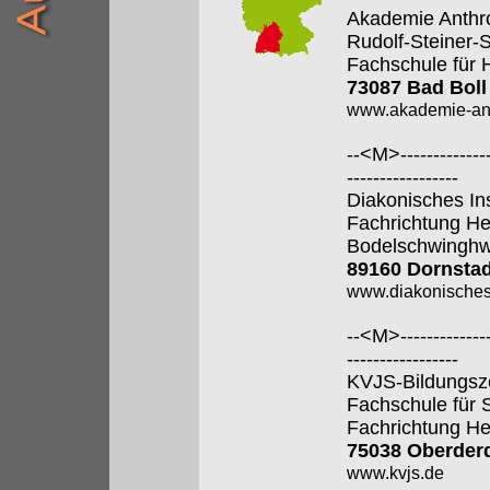
Akademie Anthr
Rudolf-Steiner-
Fachschule für 
73087 Bad Boll
www.akademie-anth
--<M>---------------
-----------------
Diakonisches In
Fachrichtung He
Bodelschwingh
89160 Dornstad
www.diakonisches-
--<M>---------------
-----------------
KVJS-Bildungsz
Fachschule für 
Fachrichtung He
75038 Oberder
www.kvjs.de