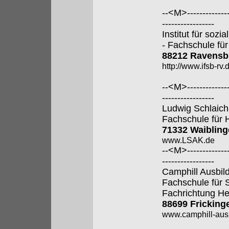
--<M>---------------
-----------------
Institut für soz
- Fachschule für
88212 Ravensb
http://www.ifsb-rv.
--<M>---------------
-----------------
Ludwig Schlaic
Fachschule für 
71332 Waiblin
www.LSAK.de
--<M>---------------
-----------------
Camphill Ausbi
Fachschule für 
Fachrichtung He
88699 Fricking
www.camphill-aus