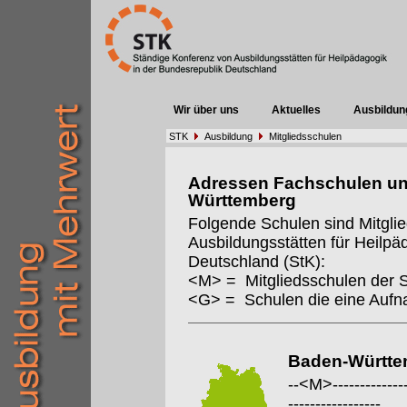
Wir über uns
Aktuelles
Ausbildun
STK
Ausbildung
Mitgliedsschulen
Adressen Fachschulen un
Württemberg
Folgende Schulen sind Mitgli
Ausbildungsstätten für Heilpä
Deutschland (StK):
<M> = Mitgliedsschulen der 
<G> = Schulen die eine Auf
Baden-Württe
--<M>---------------
-----------------