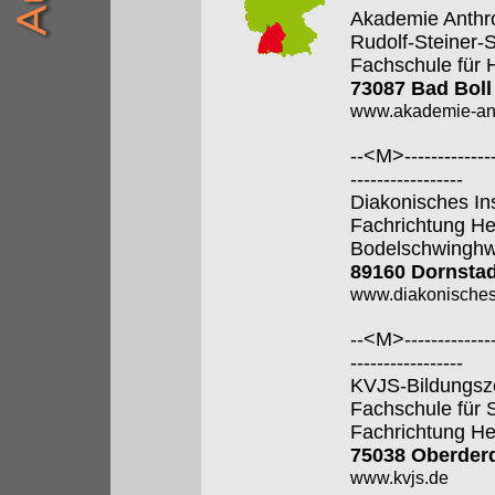
Akademie Anthr
Rudolf-Steiner-
Fachschule für 
73087 Bad Boll
www.akademie-anth
--<M>---------------
-----------------
Diakonisches In
Fachrichtung He
Bodelschwingh
89160 Dornstad
www.diakonisches-
--<M>---------------
-----------------
KVJS-Bildungsz
Fachschule für 
Fachrichtung He
75038 Oberder
www.kvjs.de