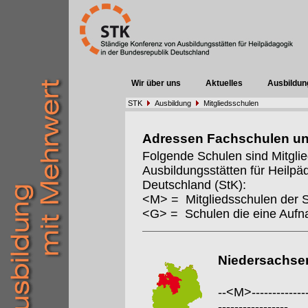
Wir über uns
Aktuelles
Ausbildun
STK
Ausbildung
Mitgliedsschulen
Adressen Fachschulen u
Folgende Schulen sind Mitgli
Ausbildungsstätten für Heilpä
Deutschland (StK):
<M> = Mitgliedsschulen der 
<G> = Schulen die eine Auf
Niedersachse
--<M>---------------
-----------------