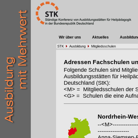
Wir über uns
Aktuelles
Ausbildun
STK
Ausbildung
Mitgliedsschulen
Adressen Fachschulen u
Folgende Schulen sind Mitgli
Ausbildungsstätten für Heilpä
Deutschland (StK):
<M> = Mitgliedsschulen der 
<G> = Schulen die eine Auf
Nordrhein-Wes
--<M>---------------
-----------------
Anna-Siemsen-B