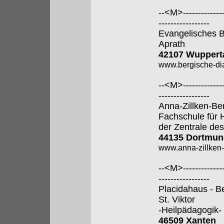
--<M>---------------
-----------------
Evangelisches B
Aprath
42107 Wuppert
www.bergische-di
--<M>---------------
-----------------
Anna-Zillken-Be
Fachschule für 
der Zentrale des
44135 Dortmun
www.anna-zillken-
--<M>---------------
-----------------
Placidahaus - B
St. Viktor
-Heilpädagogik-
46509 Xanten