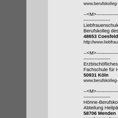
www.berufskolleg
--<M>---------------
-----------------
Liebfrauenschul
Berufskolleg de
48653 Coesfeld
http://www.liebfra
--<M>---------------
-----------------
Erzbischöfliches
Fachschule für 
50931 Köln
www.berufskolleg-
--<M>---------------
-----------------
Hönne-Berufsko
Abteilung Heilp
58706 Menden