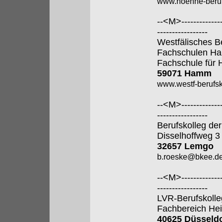
www.hoenne-beruf
--<M>---------------
-----------------
Westfälisches B
Fachschulen H
Fachschule für 
59071 Hamm
www.westf-berufsk
--<M>---------------
-----------------
Berufskolleg der
Disselhoffweg 3
32657 Lemgo
b.roeske@bkee.d
--<M>---------------
-----------------
LVR-Berufskolle
Fachbereich Hei
40625 Düsseldo