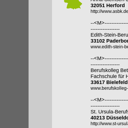
32051 Herford
http://www.asbk.de
--<M>---------------
-----------------
Edith-Stein-Ber
33102 Paderbo
www.edith-stein-b
--<M>---------------
-----------------
Berufskolleg Bet
Fachschule für 
33617 Bielefeld
www.berufskolleg-
--<M>---------------
-----------------
St. Ursula-Beru
40213 Düsseldo
http://www.st-ursul