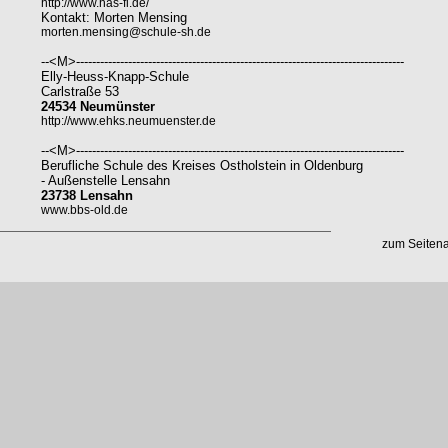
http://www.has-fl.de/
Kontakt: Morten Mensing
morten.mensing@schule-sh.de
--<M>----------------------------------------------------------------------------------
Elly-Heuss-Knapp-Schule
Carlstraße 53
24534 Neumünster
http://www.ehks.neumuenster.de
--<M>----------------------------------------------------------------------------------
Berufliche Schule des Kreises Ostholstein in Oldenburg
- Außenstelle Lensahn
23738 Lensahn
www.bbs-old.de
zum Seiten