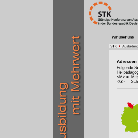
Wir über uns
STK
Ausbildun
Adressen
Folgende Sc
Heilpädagog
<M> = Mitg
<G> = Schu