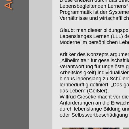
Diese erlebten durch das 199
Lebensbegleitenden Lernens“ e
Programmatik ist der Systemerh
Verhältnisse und wirtschaftlic
Glaubt man dieser bildungspol
Lebenslanges Lernen (LLL) d
Moderne im persönlichen Leb
Kritiker des Konzepts argumen
„Allheilmittel“ für gesellschaftl
Verantwortung für ungelöste g
Arbeitslosigkeit) individualis
hinaus lebenslang zu Schülern
lernbedürftig definiert. „Das 
das Leben“ (Geißler).
Wiltrud Gieseke macht vor di
Anforderungen an die Erwachs
durch lebenslange Bildung und 
oder Selbstwertbeschädigung d