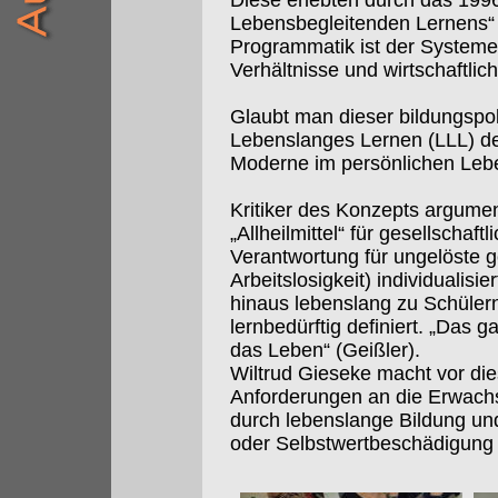
Diese erlebten durch das 199
Lebensbegleitenden Lernens“ e
Programmatik ist der Systemerh
Verhältnisse und wirtschaftlic
Glaubt man dieser bildungspol
Lebenslanges Lernen (LLL) d
Moderne im persönlichen Leb
Kritiker des Konzepts argumen
„Allheilmittel“ für gesellschaftl
Verantwortung für ungelöste g
Arbeitslosigkeit) individualis
hinaus lebenslang zu Schülern
lernbedürftig definiert. „Das 
das Leben“ (Geißler).
Wiltrud Gieseke macht vor di
Anforderungen an die Erwachs
durch lebenslange Bildung und 
oder Selbstwertbeschädigung d