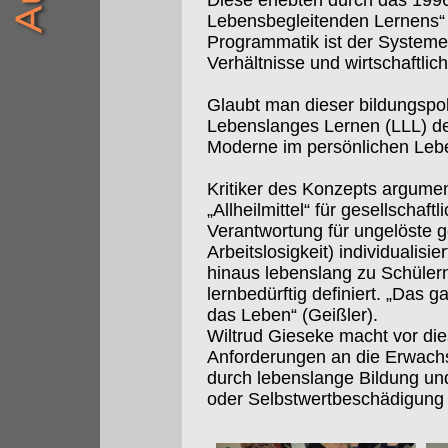
Diese erlebten durch das 199
Lebensbegleitenden Lernens“ e
Programmatik ist der Systemerh
Verhältnisse und wirtschaftlic
Glaubt man dieser bildungspol
Lebenslanges Lernen (LLL) d
Moderne im persönlichen Leb
Kritiker des Konzepts argumen
„Allheilmittel“ für gesellschaftl
Verantwortung für ungelöste g
Arbeitslosigkeit) individualis
hinaus lebenslang zu Schülern
lernbedürftig definiert. „Das 
das Leben“ (Geißler).
Wiltrud Gieseke macht vor di
Anforderungen an die Erwachs
durch lebenslange Bildung und 
oder Selbstwertbeschädigung d