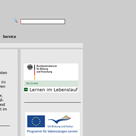
Service
eiten
 zu
ren
r,
li-
und
t im