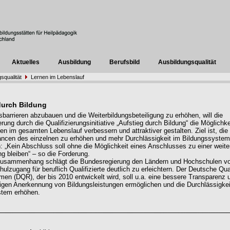
Aktuelles
Ausbildung
Berufsbild
Ausbildungsqualität
squalität
Lernen im Lebenslauf
durch Bildung
barrieren abzubauen und die Weiterbildungsbeteiligung zu erhöhen, will die
ung durch die Qualifizierungsinitiative „Aufstieg durch Bildung“ die Möglichk
nen im gesamten Lebenslauf verbessern und attraktiver gestalten. Ziel ist, die
ncen des einzelnen zu erhöhen und mehr Durchlässigkeit im Bildungssystem
: „Kein Abschluss soll ohne die Möglichkeit eines Anschlusses zu einer weite
ng bleiben“ – so die Forderung.
Zusammenhang schlägt die Bundesregierung den Ländern und Hochschulen vo
lzugang für beruflich Qualifizierte deutlich zu erleichtern. Der Deutsche Qua
hmen (DQR), der bis 2010 entwickelt wird, soll u.a. eine bessere Transparenz 
igen Anerkennung von Bildungsleistungen ermöglichen und die Durchlässigkei
stem erhöhen.