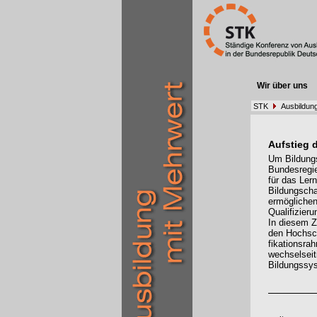
Wir über uns
STK
Ausbildung
Aufstieg 
Um Bildungs
Bundesregier
für das Ler
Bildungscha
ermöglichen
Qualifizieru
In diesem 
den Hochschu
fikationsra
wechselseit
Bildungssy