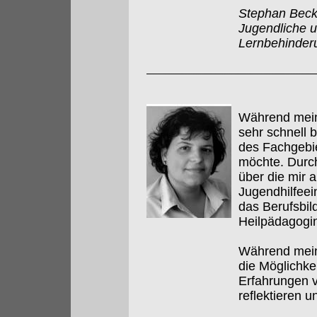
Stephan Becke
Jugendliche 
Lernbehinder
Während meine
sehr schnell 
des Fachgebie
möchte. Durch
über die mir a
Jugendhilfeei
das Berufsbil
Heilpädagogin 
Während meine
die Möglichke
Erfahrungen v
reflektieren u