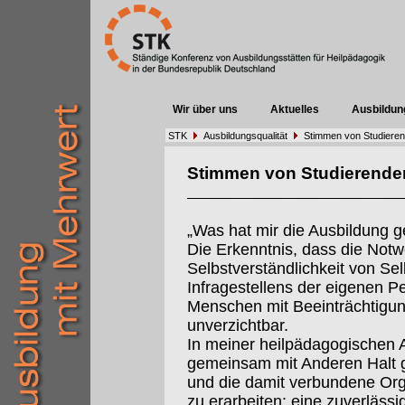
Wir über uns
Aktuelles
Ausbildun
STK
Ausbildungsqualität
Stimmen von Studiere
Stimmen von Studierende
„Was hat mir die Ausbildung 
Die Erkenntnis, dass die Notw
Selbstverständlichkeit von Sel
Infragestellens der eigenen Pe
Menschen mit Beeinträchtigung
unverzichtbar.
In meiner heilpädagogischen Ar
gemeinsam mit Anderen Halt 
und die damit verbundene Org
zu erarbeiten: eine zuverlässi