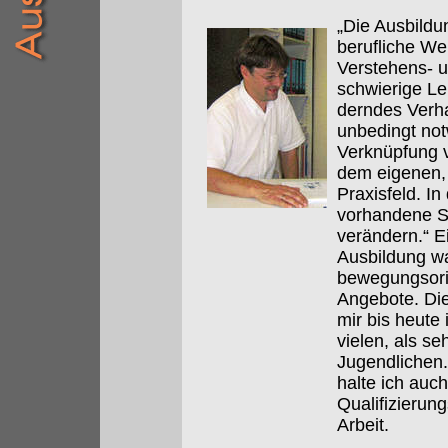
„Die Ausbildu
berufliche We
Verstehens- u
schwierige Le
derndes Verha
unbedingt not
Verknüpfung v
dem eigenen, 
Praxisfeld. In
vorhandene S
verändern.“ E
Ausbildung wa
bewegungsorie
Angebote. Die
mir bis heute
vielen, als se
Jugendlichen
halte ich auch
Qualifizieru
Arbeit.