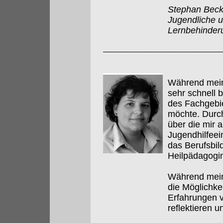
Stephan Becke
Jugendliche 
Lernbehinder
Während meine
sehr schnell 
des Fachgebie
möchte. Durch
über die mir a
Jugendhilfeei
das Berufsbil
Heilpädagogin 
Während meine
die Möglichke
Erfahrungen v
reflektieren u