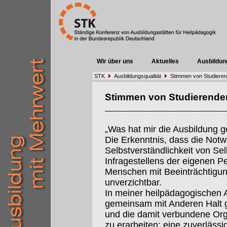
Wir über uns
Aktuelles
Ausbildun
STK
Ausbildungsqualität
Stimmen von Studiere
Stimmen von Studierende
„Was hat mir die Ausbildung 
Die Erkenntnis, dass die Notw
Selbstverständlichkeit von Sel
Infragestellens der eigenen Pe
Menschen mit Beeinträchtigung
unverzichtbar.
In meiner heilpädagogischen Ar
gemeinsam mit Anderen Halt 
und die damit verbundene Org
zu erarbeiten: eine zuverlässi