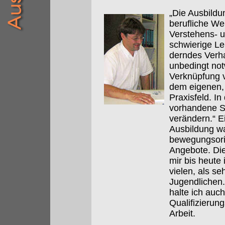
„Die Ausbildu
berufliche We
Verstehens- u
schwierige Le
derndes Verha
unbedingt not
Verknüpfung v
dem eigenen, 
Praxisfeld. In
vorhandene S
verändern.“ E
Ausbildung wa
bewegungsorie
Angebote. Die
mir bis heute
vielen, als se
Jugendlichen
halte ich auch
Qualifizieru
Arbeit.