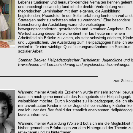
Lebenssituationen und herausfor-derndes Verhalten kennen gelernt
und unbedingt notwendig fand ich die direkte Verknüpfung von
theoretischen Lerninhalten mit dem eigenen, die Ausbildung
begleitenden, Praxisfeld. In der Selbsterfahrung lernte ich vorhand
Strategien mehr zu schätzen oder zu verändern.“ Eine besondere
Bereicherung der Ausbildung waren die vielseitigen
bewegungsorientierten, gestaltenden und kreativen Angebote. Die
Wertschätzung dieser Bereiche dient mir bis heute im meinem
Arbeitsfeld als Brücke zu vielen, als sehr schwierig erlebten, Kinde
und Jugendlichen. Die Ausbildung zum Heilpädagogen halte ich au
weiterhin für eine wichtige Qualifizierungsmaßnahme im Spektrum
sozialer Arbeit.
Stephan Becker, Heilpädagogischer Fachdienst, Jugendliche und j
Erwachsene mit Lernbehinderung und psychischen Erkrankungen
zum Seiten
Während meiner Arbeit als Erzieherin wurde mir sehr schnell bewus
dass ich mich gerne innerhalb des Fachgebiets der Heilpädagogik
weiterbilden möchte. Durch Kontakte zu Heilpädagogen, die ich übe
mir anvertrauten Kinder in einer Jugendhilfeeinrichtung knüpfen ko
war ich über das Berufsbild der staatlich anerkannten Heilpädagogi
bereits informiert.
Während meiner Ausbildung (Vollzeit) bot sich mir die Möglichkeit
bisher gemachten Erfahrungen vor dem Hintergrund der Theorie zu
reflektieren und zu hinterfragen.