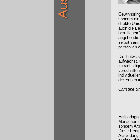
Gewinnbring
sondern die
direkte Ums
auch die Be
beruflichen
angehende 
selbst samm
persönlich w
Die Entwick
aufwächst. 
zu vielfält
verschaffen
individuell
der Erziehu
Christine St
Heilpädagogi
Menschen u
sondern Ar
Diese Persp
Ausbildung 