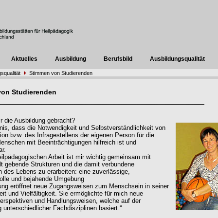
Aktuelles
Ausbildung
Berufsbild
Ausbildungsqualität
squalität
Stimmen von Studierenden
von Studierenden
r die Ausbildung gebracht?
nis, dass die Notwendigkeit und Selbstverständlichkeit von
xion bzw. des Infragestellens der eigenen Person für die
Menschen mit Beeinträchtigungen hilfreich ist und
ar.
eilpädagogischen Arbeit ist mir wichtig gemeinsam mit
t gebende Strukturen und die damit verbundene
n des Lebens zu erarbeiten: eine zuverlässige,
volle und bejahende Umgebung
ung eröffnet neue Zugangsweisen zum Menschsein in seiner
eit und Vielfältigkeit. Sie ermöglichte für mich neue
Perspektiven und Handlungsweisen, welche auf der
 unterschiedlicher Fachdisziplinen basiert.“