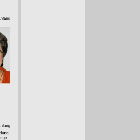
anfang
anfang
klung.
rige