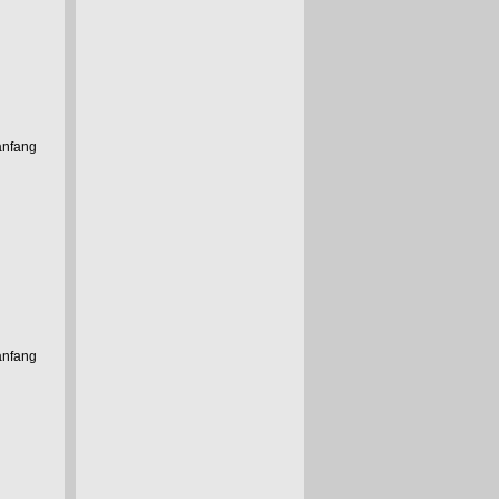
anfang
anfang