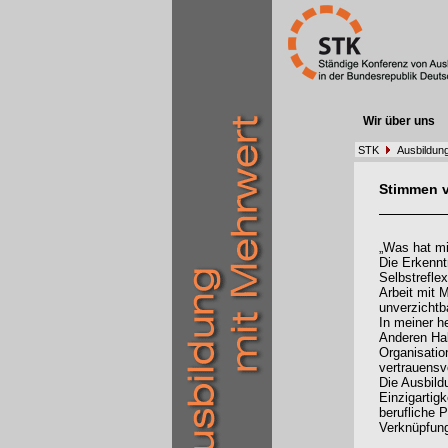
Wir über uns
STK
Ausbildung
Stimmen 
„Was hat mi
Die Erkennt
Selbstrefle
Arbeit mit 
unverzichtb
In meiner h
Anderen Hal
Organisatio
vertrauens
Die Ausbild
Einzigartigk
berufliche 
Verknüpfung