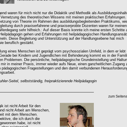
end waren für mich nicht nur die Didaktik und Methodik als Ausbildungsinhalt
 Vernetzung des theoretischen Wissens mit meinen praktischen Erfahrungen.
etzung von Theorie im Rahmen des ausbildungsbegleitenden Praktikums, wi
gleitung durch praxiserfahrene und praxiserprobte Dozenten waren für meinen
 Werdegang sehr hilfreich.: Auf dieser Basis konnte ich meine ersten Schritte 
Heilpädagogin gehen und Erfahrungen mit heilpädagogischen Handlungsansä
eln. Diese Begleitung und Unterstützung auf der Handlungsebene hat mich
ie beruflich gestärkt.
lung eines Menschen ist geprägt vom psychosozialen Umfeld, in dem er lebt
Gerade bei Kindern und Jugendlichen mit Behinderung kommt es in der Famili
igen Problemen. Die persönliche, heilpädagogische Grundeinstellung und Haltu
 mir in meiner Praxis, immer wieder aufs Neue, einen ganzheitlichen Zugang 
en pädagogischen Fragestellungen und den damit verbundenen Herausforderun
ngsarbeit.
uhler-Seitel, selbstständig, freipraktizierende Heilpädagogin
zum Seiten
k ist nicht Arbeit für den
nd nicht Arbeit am Menschen,
beit mit dem Menschen.
ektive, die ich durch die
gewonnen habe, ist nicht