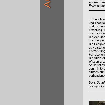
Andrea Saut
Erwachsene 
„Für mich w
und Theorie
praktischen
Erfahrung. 
auch auf de
Die Zeit de
anstrengend
Die Fähigke
zu verstehe
Entwicklung
Fähigkeiten
Die Ausbild
Wissen anzu
Selbstreflex
dem Hinterg
einfach nur
vorhandene
Doris Szauk
geistiger B