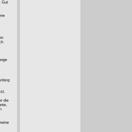
. Gut
ene
rn
ch
unge
anfang
st,
r die
nnte,
n
 meine