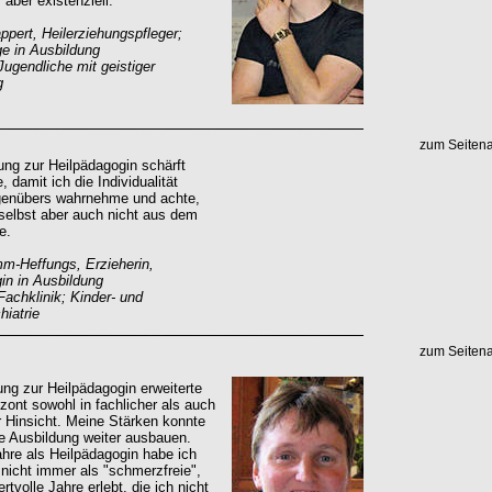
 aber existenziell.
pert, Heilerziehungspfleger;
e in Ausbildung
Jugendliche mit geistiger
g
zum Seiten
ung zur Heilpädagogin schärft
 damit ich die Individualität
enübers wahrnehme und achte,
selbst aber auch nicht aus dem
e.
m-Heffungs, Erzieherin,
in in Ausbildung
Fachklinik; Kinder- und
iatrie
zum Seiten
ung zur Heilpädagogin erweiterte
zont sowohl in fachlicher als auch
r Hinsicht. Meine Stärken konnte
ie Ausbildung weiter ausbauen.
ahre als Heilpädagogin habe ich
 nicht immer als "schmerzfreie",
rtvolle Jahre erlebt, die ich nicht