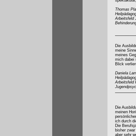
spektakulär,
Thomas Plap
Heilpädagog
Arbeitsfeld 
Behinderun
Die Ausbild
meine Sinne,
meines Geg
mich dabei 
Blick verlier
Daniela Lam
Heilpädagog
Arbeitsfeld 
Jugendpsych
Die Ausbild
meinen Hori
persönliche
ich durch d
Die Berufsj
bisher zwar
aber sehr we