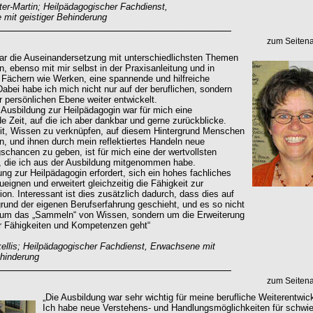
er-Martin; Heilpädagogischer Fachdienst,
mit geistiger Behinderung
zum Seiten
ar die Auseinandersetzung mit unterschiedlichsten Themen
n, ebenso mit mir selbst in der Praxisanleitung und in
 Fächern wie Werken, eine spannende und hilfreiche
Dabei habe ich mich nicht nur auf der beruflichen, sondern
r persönlichen Ebene weiter entwickelt.
r Ausbildung zur Heilpädagogin war für mich eine
e Zeit, auf die ich aber dankbar und gerne zurückblicke.
it, Wissen zu verknüpfen, auf diesem Hintergrund Menschen
n, und ihnen durch mein reflektiertes Handeln neue
schancen zu geben, ist für mich eine der wertvollsten
, die ich aus der Ausbildung mitgenommen habe.
ung zur Heilpädagogin erfordert, sich ein hohes fachliches
eignen und erweitert gleichzeitig die Fähigkeit zur
ion. Interessant ist dies zusätzlich dadurch, dass dies auf
rund der eigenen Berufserfahrung geschieht, und es so nicht
 um das „Sammeln“ von Wissen, sondern um die Erweiterung
r Fähigkeiten und Kompetenzen geht“
ellis; Heilpädagogischer Fachdienst, Erwachsene mit
ehinderung
zum Seiten
„Die Ausbildung war sehr wichtig für meine berufliche Weiterentwic
Ich habe neue Verstehens- und Handlungsmöglichkeiten für schwie