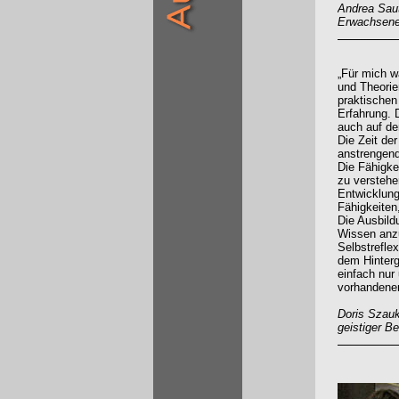
Andrea Saut
Erwachsene 
„Für mich w
und Theorie
praktischen
Erfahrung. 
auch auf de
Die Zeit de
anstrengend
Die Fähigke
zu verstehe
Entwicklung
Fähigkeiten
Die Ausbild
Wissen anzu
Selbstreflex
dem Hinterg
einfach nur
vorhandene
Doris Szauk
geistiger B