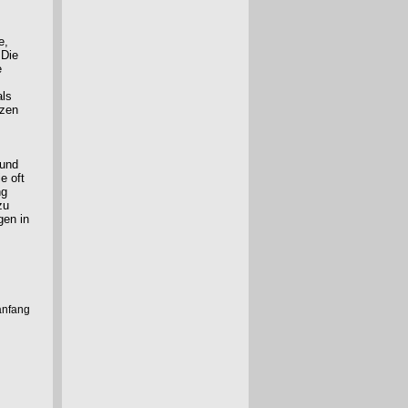
e,
 Die
e
als
tzen
 und
e oft
ng
zu
gen in
anfang