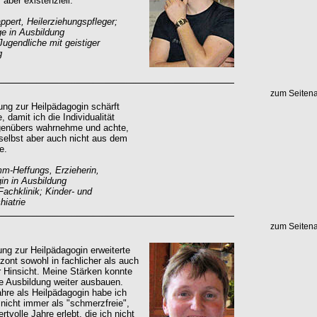
 aber existenziell.
pert, Heilerziehungspfleger;
e in Ausbildung
Jugendliche mit geistiger
g
zum Seiten
ung zur Heilpädagogin schärft
 damit ich die Individualität
enübers wahrnehme und achte,
selbst aber auch nicht aus dem
e.
m-Heffungs, Erzieherin,
in in Ausbildung
Fachklinik; Kinder- und
iatrie
zum Seiten
ung zur Heilpädagogin erweiterte
zont sowohl in fachlicher als auch
r Hinsicht. Meine Stärken konnte
ie Ausbildung weiter ausbauen.
ahre als Heilpädagogin habe ich
 nicht immer als "schmerzfreie",
rtvolle Jahre erlebt, die ich nicht