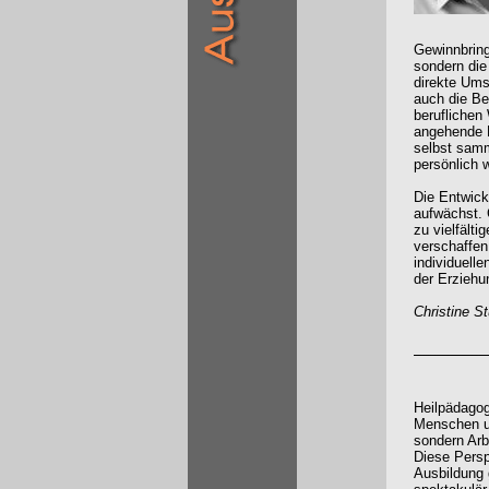
Gewinnbring
sondern die
direkte Ums
auch die Be
beruflichen
angehende 
selbst samm
persönlich w
Die Entwick
aufwächst. 
zu vielfält
verschaffen
individuell
der Erziehu
Christine St
Heilpädagogi
Menschen u
sondern Ar
Diese Persp
Ausbildung 