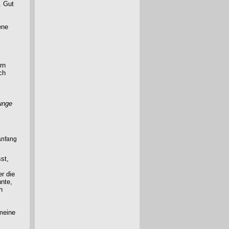
. Gut
ene
rn
ch
unge
anfang
st,
r die
nnte,
n
 meine