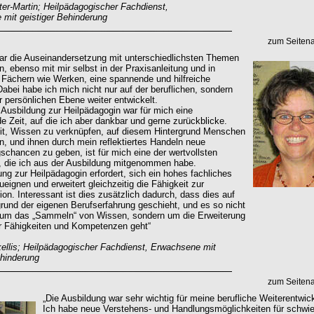
er-Martin; Heilpädagogischer Fachdienst,
mit geistiger Behinderung
zum Seiten
ar die Auseinandersetzung mit unterschiedlichsten Themen
n, ebenso mit mir selbst in der Praxisanleitung und in
 Fächern wie Werken, eine spannende und hilfreiche
Dabei habe ich mich nicht nur auf der beruflichen, sondern
r persönlichen Ebene weiter entwickelt.
r Ausbildung zur Heilpädagogin war für mich eine
e Zeit, auf die ich aber dankbar und gerne zurückblicke.
it, Wissen zu verknüpfen, auf diesem Hintergrund Menschen
n, und ihnen durch mein reflektiertes Handeln neue
schancen zu geben, ist für mich eine der wertvollsten
, die ich aus der Ausbildung mitgenommen habe.
ung zur Heilpädagogin erfordert, sich ein hohes fachliches
eignen und erweitert gleichzeitig die Fähigkeit zur
ion. Interessant ist dies zusätzlich dadurch, dass dies auf
rund der eigenen Berufserfahrung geschieht, und es so nicht
 um das „Sammeln“ von Wissen, sondern um die Erweiterung
r Fähigkeiten und Kompetenzen geht“
ellis; Heilpädagogischer Fachdienst, Erwachsene mit
ehinderung
zum Seiten
„Die Ausbildung war sehr wichtig für meine berufliche Weiterentwic
Ich habe neue Verstehens- und Handlungsmöglichkeiten für schwie