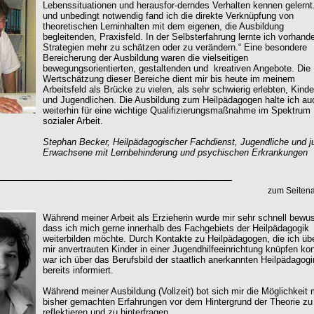
Lebenssituationen und herausfor-derndes Verhalten kennen gelernt
und unbedingt notwendig fand ich die direkte Verknüpfung von
theoretischen Lerninhalten mit dem eigenen, die Ausbildung
begleitenden, Praxisfeld. In der Selbsterfahrung lernte ich vorhand
Strategien mehr zu schätzen oder zu verändern.“ Eine besondere
Bereicherung der Ausbildung waren die vielseitigen
bewegungsorientierten, gestaltenden und kreativen Angebote. Die
Wertschätzung dieser Bereiche dient mir bis heute im meinem
Arbeitsfeld als Brücke zu vielen, als sehr schwierig erlebten, Kinde
und Jugendlichen. Die Ausbildung zum Heilpädagogen halte ich au
weiterhin für eine wichtige Qualifizierungsmaßnahme im Spektrum
sozialer Arbeit.
Stephan Becker, Heilpädagogischer Fachdienst, Jugendliche und j
Erwachsene mit Lernbehinderung und psychischen Erkrankungen
zum Seiten
Während meiner Arbeit als Erzieherin wurde mir sehr schnell bewus
dass ich mich gerne innerhalb des Fachgebiets der Heilpädagogik
weiterbilden möchte. Durch Kontakte zu Heilpädagogen, die ich übe
mir anvertrauten Kinder in einer Jugendhilfeeinrichtung knüpfen ko
war ich über das Berufsbild der staatlich anerkannten Heilpädagogi
bereits informiert.
Während meiner Ausbildung (Vollzeit) bot sich mir die Möglichkeit
bisher gemachten Erfahrungen vor dem Hintergrund der Theorie zu
reflektieren und zu hinterfragen.