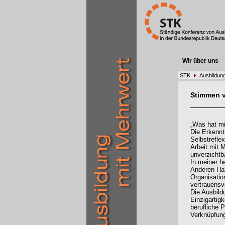
Wir über uns
STK
Ausbildung
Stimmen 
„Was hat mi
Die Erkennt
Selbstrefle
Arbeit mit 
unverzichtb
In meiner h
Anderen Hal
Organisatio
vertrauens
Die Ausbild
Einzigartigk
berufliche 
Verknüpfung