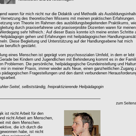
end waren für mich nicht nur die Didaktik und Methodik als Ausbildungsinhalt
 Vernetzung des theoretischen Wissens mit meinen praktischen Erfahrungen.
etzung von Theorie im Rahmen des ausbildungsbegleitenden Praktikums, wi
gleitung durch praxiserfahrene und praxiserprobte Dozenten waren für meinen
 Werdegang sehr hilfreich.: Auf dieser Basis konnte ich meine ersten Schritte 
Heilpädagogin gehen und Erfahrungen mit heilpädagogischen Handlungsansä
eln. Diese Begleitung und Unterstützung auf der Handlungsebene hat mich
ie beruflich gestärkt.
lung eines Menschen ist geprägt vom psychosozialen Umfeld, in dem er lebt
Gerade bei Kindern und Jugendlichen mit Behinderung kommt es in der Famili
igen Problemen. Die persönliche, heilpädagogische Grundeinstellung und Haltu
 mir in meiner Praxis, immer wieder aufs Neue, einen ganzheitlichen Zugang 
en pädagogischen Fragestellungen und den damit verbundenen Herausforderun
ngsarbeit.
uhler-Seitel, selbstständig, freipraktizierende Heilpädagogin
zum Seiten
k ist nicht Arbeit für den
nd nicht Arbeit am Menschen,
beit mit dem Menschen.
ektive, die ich durch die
gewonnen habe, ist nicht