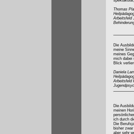
spektakulär,
Thomas Plap
Heilpädagog
Arbeitsfeld 
Behinderun
Die Ausbild
meine Sinne,
meines Geg
mich dabei 
Blick verlier
Daniela Lam
Heilpädagog
Arbeitsfeld 
Jugendpsych
Die Ausbild
meinen Hori
persönliche
ich durch d
Die Berufsj
bisher zwar
aber sehr we