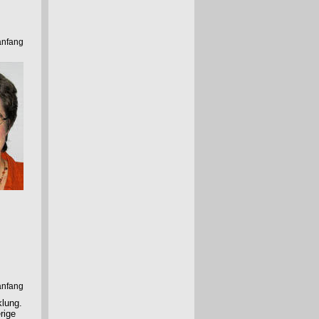
anfang
anfang
klung.
rige