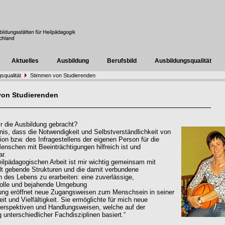
Aktuelles
Ausbildung
Berufsbild
Ausbildungsqualität
squalität
Stimmen von Studierenden
von Studierenden
r die Ausbildung gebracht?
nis, dass die Notwendigkeit und Selbstverständlichkeit von
xion bzw. des Infragestellens der eigenen Person für die
Menschen mit Beeinträchtigungen hilfreich ist und
ar.
eilpädagogischen Arbeit ist mir wichtig gemeinsam mit
t gebende Strukturen und die damit verbundene
n des Lebens zu erarbeiten: eine zuverlässige,
volle und bejahende Umgebung
ung eröffnet neue Zugangsweisen zum Menschsein in seiner
eit und Vielfältigkeit. Sie ermöglichte für mich neue
Perspektiven und Handlungsweisen, welche auf der
 unterschiedlicher Fachdisziplinen basiert.“