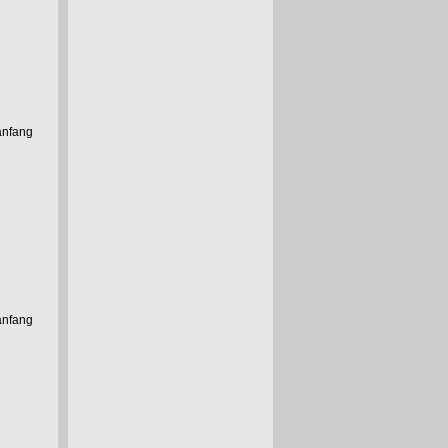
anfang
anfang