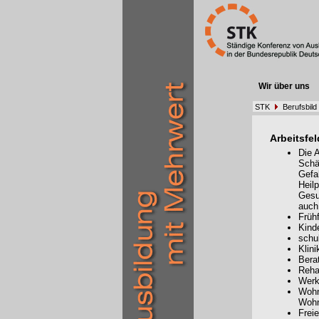
Wir über uns
STK
Berufsbild
Arbeitsfel
Die 
Schä
Gefa
Heil
Gesu
auch
Frühf
Kind
schu
Klini
Bera
Reha
Werk
Wohn
Woh
Frei