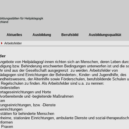
Aktuelles
Ausbildung
Berufsbild
Ausbildungsqualität
Arbeitsfelder
der
Angebote von Heilpädagog/-innen richten sich an Menschen, deren Leben dur
digung bzw. Behinderung erschwerten Bedingungen unterworfen ist und die so
hr sind aus der Gesellschaft ausgegrenzt zu werden. Arbeitsfelder von
pädagogen sind Einrichtungen der Behinderten-, Kinder- und Jugendhilfe, des
ndheitswesens, der Altenhilfe sowie Förderschulen, berufsbildende Schulen 
 Regelschulen zu finden. Als Arbeitsfelder sind u.a. zu nennen:
örderstellen
ertageseinrichtungen und Horte
lvorbereitende und -begleitende Maßnahmen
ken
tungseinrichtungen, bzw. -Dienste
einrichtungen
stätten für behinderte Menschen
heime, stationäre Einrichtungen, ambulante Dienste und sozial-therapeutisc
nformen
e Praxen