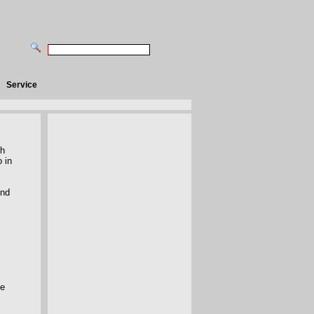
Service
ch
 in
und
he