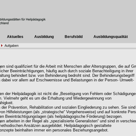
Aktuelles
Ausbildung
Berufsbild
Ausbildungsqualität
Aufgaben
n sind qualifiziert für die Arbeit mit Menschen aller Altersgruppen, die auf G
licher Beeinträchtigungen, häufig auch durch soziale Benachteiligung in ihrer
ltung behindert bzw. von Behinderung bedroht sind. Der Behinderungsbegriff
h dabei vor allem auf Erschwernisse und Belastungen in der Person- Umwelt-
ng.
en der Heilpädagogik ist nicht die „Beseitigung von Fehlern oder Schädigunge
n. Vielmehr geht es um die Erhaltung und Wiedergewinnung von
higkeit.
n der Prävention, Rehabilitation und sozialen Eingliederung zu sehen. Sie sind
von Hilfeleistungen (als „strategische“ Vorgehensweise) und auf konkrete Per
en Beeinträchtigungslagen (als heilpädagogische Förderung) bezogen.
en arbeiten in der Regel als „spezialisierte Generalisten“ und sind in verschi
methodischen Ansätzen ausgebildet. Heilpädagogisch gestaltete
onzepte beinhalten immer ein personales Beziehungsangebot.