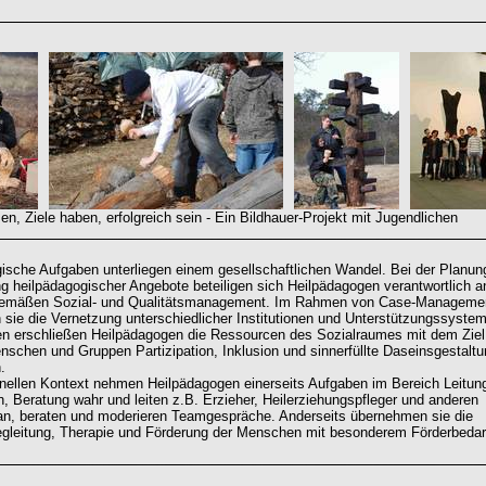
, Ziele haben, erfolgreich sein - Ein Bildhauer-Projekt mit Jugendlichen
ische Aufgaben unterliegen einem gesellschaftlichen Wandel. Bei der Planun
g heilpädagogischer Angebote beteiligen sich Heilpädagogen verantwortlich a
gemäßen Sozial- und Qualitätsmanagement. Im Rahmen von Case-Manageme
n sie die Vernetzung unterschiedlicher Institutionen und Unterstützungssyste
n erschließen Heilpädagogen die Ressourcen des Sozialraumes mit dem Ziel
nschen und Gruppen Partizipation, Inklusion und sinnerfüllte Daseinsgestalt
.
ionellen Kontext nehmen Heilpädagogen einerseits Aufgaben im Bereich Leitun
n, Beratung wahr und leiten z.B. Erzieher, Heilerziehungspfleger und anderen
 an, beraten und moderieren Teamgespräche. Anderseits übernehmen sie die
egleitung, Therapie und Förderung der Menschen mit besonderem Förderbedar