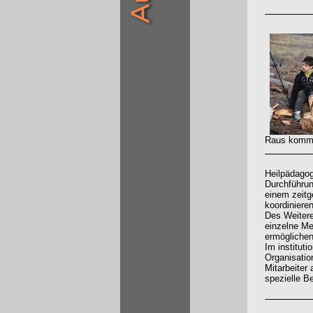
Raus kommen
Heilpädagog
Durchführun
einem zeit
koordiniere
Des Weitere
einzelne Me
ermöglichen
Im institut
Organisatio
Mitarbeiter
spezielle B