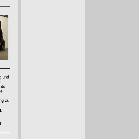
g und
n
nts
me.
ung zu
g,
f.