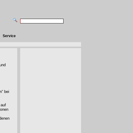
Service
rund
n“ bei
 auf
sonen
edenen