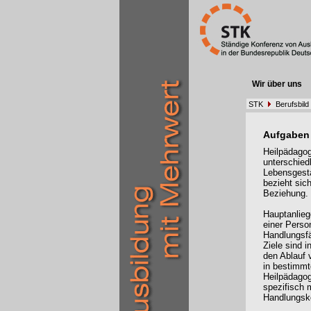
Wir über uns
STK
Berufsbild
Aufgaben
Heilpädagoge
unterschied
Lebensgesta
bezieht sic
Beziehu
Hauptanlieg
einer Perso
Handlungsfä
Ziele sind i
den Ablauf 
in bestimmt
Heilpädagog
spezifisch 
Handlungsk